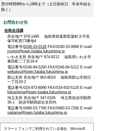
受付時間9時から18時まで（土日祝休日、年末年始を
除く）
お問合わせ先
住民生活課
所在地/〒979-1495 福島県双葉郡双葉町大字長
塚字町西73番地4
電話番号/
0240-33-0126
FAX/0240-33-0080 E-mail/
jyumin@town.futaba.fukushima.jp
いわき支所 所在地/〒974-8212 福島県いわき市
東田町二丁目19-4
電話番号/0246-84-5200 FAX/0246-84-5212 E-mail/
seikatsu@town.futaba.fukushima.jp
郡山支所 所在地/〒963-8024 福島県郡山市朝日
一丁目20-2
電話番号/024-973-8090 FAX/024-933-5120 E-mail/
fukushima@town.futaba.fukushima.jp
埼玉支所 所在地/〒347-0105 埼玉県加須市騎西
36-1 加須市騎西総合支所内
電話番号/0480-53-7780 FAX/0480-53-7266 E-mail/
saitama@town.futaba.fukushima.jp
スマートフォンでご利用されている場合、Microsoft