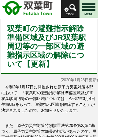
TOOL
MENU
双葉町の避難指示解除
準備区域及びJR双葉駅
周辺等の一部区域の避
難指示区域の解除につ
いて【更新】
(2020年1月28日更新)
令和
2
年
1
月
17
日に開催された原子力災害対策本部
において、「双葉町の避難指示解除準備区域及び
JR
双葉駅周辺等の一部区域については、令和
2
年
3
月
4
日
午前
0
時をもって、避難指示区域を解除すること」が
決定されましたので、お知らせいたします。
また、原子力災害対策特別措置法第20条第2項に基
づく、原子力災害対策本部長の指示があったので、災