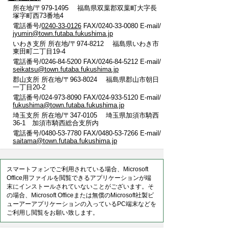
所在地/〒979-1495 福島県双葉郡双葉町大字長
塚字町西73番地4
電話番号/
0240-33-0126
FAX/0240-33-0080 E-mail/
jyumin@town.futaba.fukushima.jp
いわき支所 所在地/〒974-8212 福島県いわき市
東田町二丁目19-4
電話番号/0246-84-5200 FAX/0246-84-5212 E-mail/
seikatsu@town.futaba.fukushima.jp
郡山支所 所在地/〒963-8024 福島県郡山市朝日
一丁目20-2
電話番号/024-973-8090 FAX/024-933-5120 E-mail/
fukushima@town.futaba.fukushima.jp
埼玉支所 所在地/〒347-0105 埼玉県加須市騎西
36-1 加須市騎西総合支所内
電話番号/0480-53-7780 FAX/0480-53-7266 E-mail/
saitama@town.futaba.fukushima.jp
スマートフォンでご利用されている場合、Microsoft
Office用ファイルを閲覧できるアプリケーションが端
末にインストールされていないことがございます。そ
の場合、Microsoft Officeまたは無償のMicrosoft社製ビ
ューアーアプリケーションの入っているPC端末などを
ご利用し閲覧をお願い致します。