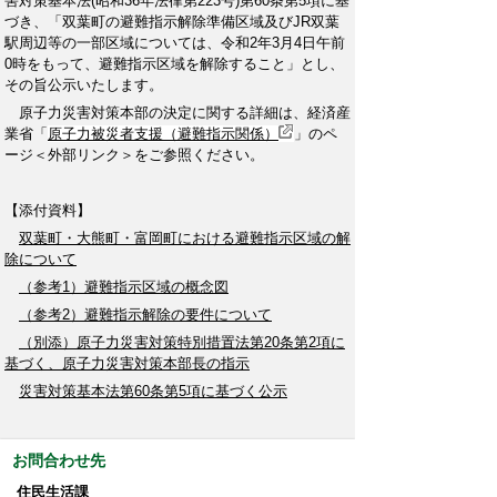
害対策基本法(昭和36年法律第223号)第60条第5項に基
づき、「双葉町の避難指示解除準備区域及びJR双葉
駅周辺等の一部区域については、令和2年3月4日午前
0時をもって、避難指示区域を解除すること」とし、
その旨公示いたします。
原子力災害対策本部の決定に関する詳細は、経済産
業省「
原子力被災者支援（避難指示関係）
」のペ
ージ＜外部リンク＞をご参照ください。
【添付資料】
双葉町・大熊町・富岡町における避難指示区域の解
除について
（参考1）避難指示区域の概念図
（参考2）避難指示解除の要件について
（別添）原子力災害対策特別措置法第20条第2項に
基づく、原子力災害対策本部長の指示
災害対策基本法第60条第5項に基づく公示
お問合わせ先
住民生活課