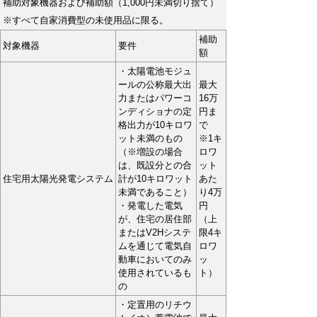
補助対象機器および補助額（1,000円未満切り捨て）
※すべて自家消費型の未使用品に限る。
補助
対象機器
要件
額
・太陽電池モジュ
ールの公称最大出
最大
力またはパワーコ
16万
ンディショナの定
円ま
格出力が10キロワ
で
ット未満のもの
※1キ
（※増設の場合
ロワ
は、既設分との合
ット
住宅用太陽光発電システム
計が10キロワット
あた
未満であること）
り4万
・発電した電気
円
が、住宅の居住部
（上
またはV2Hシステ
限4キ
ムを通じて電気自
ロワ
動車においてのみ
ッ
使用されているも
ト）
の
・定置用のリチウ