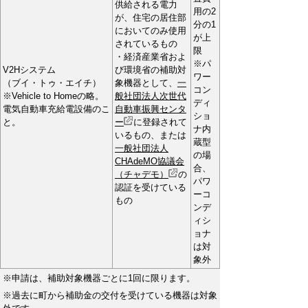
供給される電力
用の2
が、住宅の居住部
分の1
においてのみ使用
が上
されているもの
限
・経済産業省およ
※パ
V2Hシステム
び環境省の補助対
ワー
（ブイ・トゥ・エイチ）
象機器として、
一
コン
※Vehicle to Homeの略。
般社団法人次世代
ディ
電気自動車充給電設備のこ
自動車振興センタ
ショ
と。
ー
に登録されて
ナ内
いるもの、または
蔵型
一般社団法人
の場
CHAdeMO協議会
合、
（チャデモ）
の
パワ
認証を受けている
ーコ
もの
ンデ
ィシ
ョナ
は対
象外
※申請は、補助対象機器ごとに1回に限ります。
※過去に町から補助金の交付を受けている機器は対象