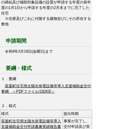
の締結及び補助対象設備の設置が申請する年度の前年
度の1月1日から申請する年度の2月末までに完了した
住宅
※住家及びこれに付随する建物並びにその所在する
敷地
申請期間
令和9年3月19日(金曜日)まで
要綱・様式
１．要綱
双葉町住宅用太陽光発電設備等導入支援補助金交付
要綱 ＜PDFファイル/182KB＞
２．様式
様式
提出時期
双葉町住宅用太陽光発電設備等導入
事業が完了し、
支援補助金交付申請書兼実績報告書
交付申請及び実