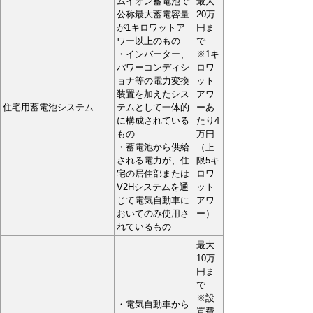
ムイオン蓄電池で
最大
公称最大蓄電容量
20万
が1キロワットア
円ま
ワー以上のもの
で
・インバーター、
※1キ
パワーコンディシ
ロワ
ョナ等の電力変換
ット
装置を加えたシス
アワ
住宅用蓄電池システム
テムとして一体的
ーあ
に構成されている
たり4
もの
万円
・蓄電池から供給
（上
される電力が、住
限5キ
宅の居住部または
ロワ
V2Hシステムを通
ット
じて電気自動車に
アワ
おいてのみ使用さ
ー）
れているもの
最大
10万
円ま
で
※設
・電気自動車から
置費