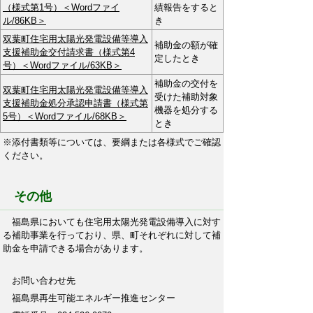
（様式第1号）＜Wordファイ
績報告をすると
ル/86KB＞
き
双葉町住宅用太陽光発電設備等導入
補助金の額が確
支援補助金交付請求書（様式第4
定したとき
号）＜Wordファイル/63KB＞
補助金の交付を
双葉町住宅用太陽光発電設備等導入
受けた補助対象
支援補助金処分承認申請書（様式第
機器を処分する
5号）＜Wordファイル/68KB＞
とき
※添付書類等については、要綱または各様式でご確認
ください。
その他
福島県においても住宅用太陽光発電設備導入に対す
る補助事業を行っており、県、町それぞれに対して補
助金を申請できる場合があります。
お問い合わせ先
福島県再生可能エネルギー推進センター