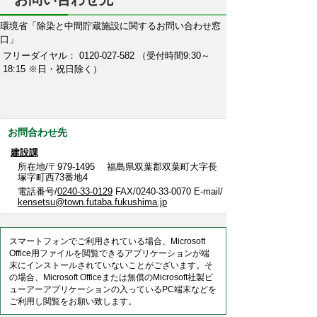
環境省「除染と中間貯蔵施設に関するお問い合わせ窓
口」
フリーダイヤル：
0120-027-582
（受付時間
9:30
～
18:15
※日・祝日除く）
お問合わせ先
建設課
所在地/〒979-1495 福島県双葉郡双葉町大字長
塚字町西73番地4
電話番号/
0240-33-0129
FAX/0240-33-0070 E-mail/
kensetsu@town.futaba.fukushima.jp
スマートフォンでご利用されている場合、Microsoft
Office用ファイルを閲覧できるアプリケーションが端
末にインストールされていないことがございます。そ
の場合、Microsoft Officeまたは無償のMicrosoft社製ビ
ューアーアプリケーションの入っているPC端末などを
ご利用し閲覧をお願い致します。