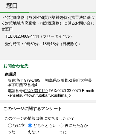
窓口
・特定廃棄物（放射性物質汚染対処特別措置法に基づ
く対策地域内廃棄物・指定廃棄物）に係るお問い合わ
せ窓口
TEL:0120-869-4444（フリーダイヤル）
受付時間：
9
時
30
分～
18
時
15
分（日祝除く）
お問合わせ先
建設課
所在地/〒979-1495 福島県双葉郡双葉町大字長
塚字町西73番地4
電話番号/
0240-33-0129
FAX/0240-33-0070 E-mail/
kensetsu@town.futaba.fukushima.jp
このページに関するアンケート
このページの情報は役に立ちましたか？
役に立
どちらともい
役にたたなか
った
えない
った