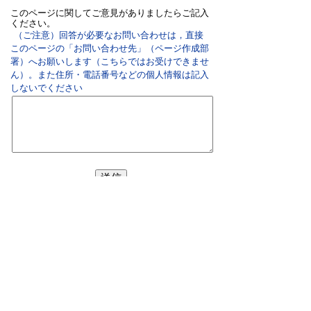
このページに関してご意見がありましたらご記入
ください。
（ご注意）回答が必要なお問い合わせは，直接
このページの「お問い合わせ先」（ページ作成部
署）へお願いします（こちらではお受けできませ
ん）。また住所・電話番号などの個人情報は記入
しないでください
双葉町役場
〒979-1495 福島県双葉郡双葉町大字長塚字町西73
番地4
地図・アクセス
電話：
0240-33-2111
(代表)
FAX：0240-33-2115
Eメール：
futaba@town.futaba.fukushima.jp