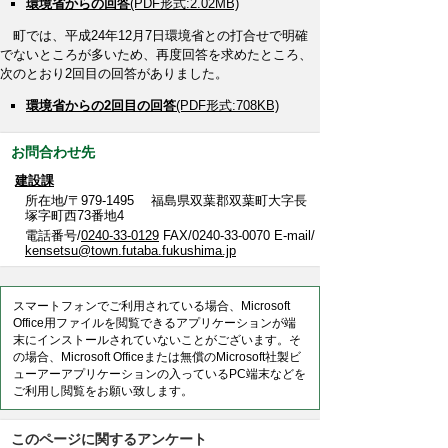
環境省からの回答
(PDF形式:2.02MB)
町では、平成24年12月7日環境省との打合せで明確
でないところが多いため、再度回答を求めたところ、
次のとおり2回目の回答がありました。
環境省からの2回目の回答
(PDF形式:708KB)
お問合わせ先
建設課
所在地/〒979-1495 福島県双葉郡双葉町大字長
塚字町西73番地4
電話番号/
0240-33-0129
FAX/0240-33-0070 E-mail/
kensetsu@town.futaba.fukushima.jp
スマートフォンでご利用されている場合、Microsoft
Office用ファイルを閲覧できるアプリケーションが端
末にインストールされていないことがございます。そ
の場合、Microsoft Officeまたは無償のMicrosoft社製ビ
ューアーアプリケーションの入っているPC端末などを
ご利用し閲覧をお願い致します。
このページに関するアンケート