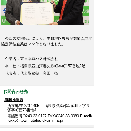
今回の立地協定により、中野地区復興産業拠点立地
協定締結企業は２２件となりました。
企業名：東日本ロハス株式会社
本 社：福島県西白河郡矢吹町本町157番地2階
代表者：代表取締役 和田 衛
お問合わせ先
復興推進課
所在地/〒979-1495 福島県双葉郡双葉町大字長
塚字町西73番地4
電話番号/
0240-33-0127
FAX/0240-33-0080 E-mail/
fukko@town.futaba.fukushima.jp