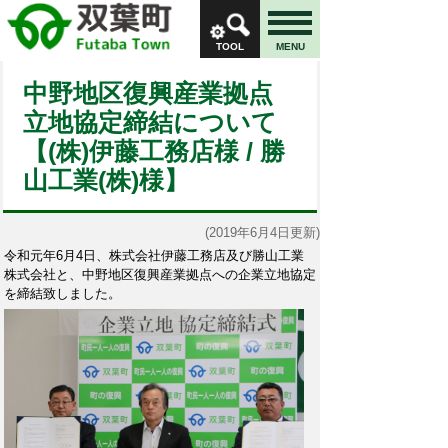
TOOL
MENU
中野地区復興産業拠点
立地協定締結について
【(株)伊藤工務店様 / 勝
山工業(株)様】
(2019年6月4日更新)
令和元年6⽉4⽇、株式会社伊藤⼯務店及び勝⼭⼯業
株式会社と、中野地区復興産業拠点への企業⽴地協定
を締結致しました。