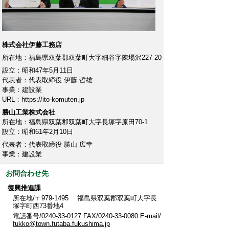
株式会社伊藤⼯務店
所在地：福島県双葉郡双葉町⼤字細⾕字陳場沢227-20
設⽴：昭和47年5⽉11⽇
代表者：代表取締役 伊藤 哲雄
事業：建設業
URL：https://ito-komuten.jp
勝⼭⼯業株式会社
所在地：福島県双葉郡双葉町⼤字⻑塚字原⽥70-1
設⽴：昭和61年2⽉10⽇
代表者：代表取締役 勝⼭ 広幸
事業：建設業
お問合わせ先
復興推進課
所在地/〒979-1495 福島県双葉郡双葉町大字長
塚字町西73番地4
電話番号/
0240-33-0127
FAX/0240-33-0080 E-mail/
fukko@town.futaba.fukushima.jp