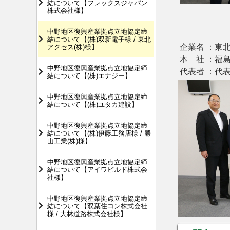
結について【フレックスジャパン
株式会社様】
中野地区復興産業拠点立地協定締
結について【(株)双新電子様 / 東北
アクセス(株)様】
企業名 ：東
本 社 ：福
中野地区復興産業拠点立地協定締
代表者 ：代
結について【(株)エナジー】
中野地区復興産業拠点立地協定締
結について【(株)ユタカ建設】
中野地区復興産業拠点立地協定締
結について【(株)伊藤工務店様 / 勝
山工業(株)様】
中野地区復興産業拠点立地協定締
結について【アイワビルド株式会
社様】
中野地区復興産業拠点立地協定締
結について【双葉住コン株式会社
様 / 大林道路株式会社様】