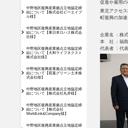
促進や雇用の
中野地区復興産業拠点立地協定締
東北アクセス
結について【株式会社ビーエイブ
ル様】
町復興の加速
中野地区復興産業拠点立地協定締
結について【東日本ロハス株式会
企業名 ：株
社様】
本 社 ：福
中野地区復興産業拠点立地協定締
代表者 ：代
結について【大和ライフネクスト
株式会社様】
中野地区復興産業拠点立地協定締
結について【双葉グリーン土木株
式会社様】
中野地区復興産業拠点立地協定締
結について【株式会社丸井様】
中野地区復興産業拠点立地協定締
結について【株式会社
WorldLink&Company様】
中野地区復興産業拠点立地協定締