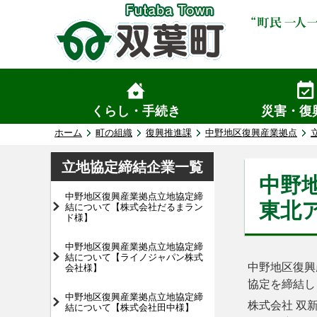
くらし・手続き
災害・復
ホーム
町の組織
復興推進課
中野地区復興産業拠点
立地協定締結企業一覧
中野
中野地区復興産業拠点立地協定締
東北ア
結について【株式会社だるまラン
ド様】
中野地区復興産業拠点立地協定締
結について【ライノジャパン株式
中野地区復興
会社様】
協定を締結し
中野地区復興産業拠点立地協定締
株式会社 双
結について【株式会社田中様】