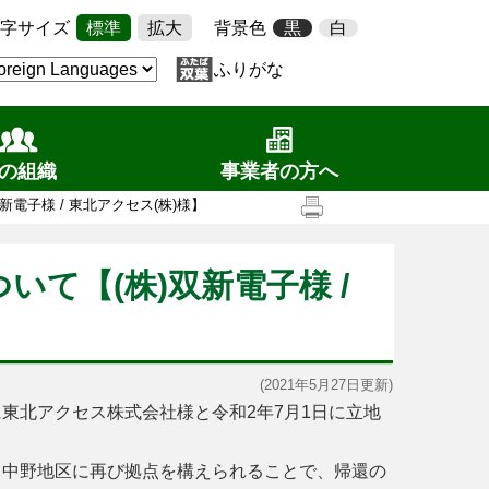
字サイズ
標準
拡大
背景色
黒
白
ふりがな
の組織
事業者の方へ
電子様 / 東北アクセス(株)様】
て【(株)双新電子様 /
(2021年5月27日更新)
東北アクセス株式会社様と令和2年7月1日に立地
。中野地区に再び拠点を構えられることで、帰還の