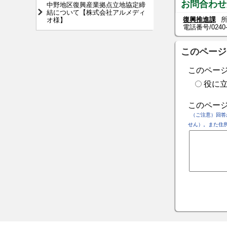
お問合わせ
中野地区復興産業拠点立地協定締
結について【株式会社アルメディ
復興推進課
所
オ様】
電話番号/
0240
このページ
このペー
役に
このペー
（ご注意）回答
せん）。また住