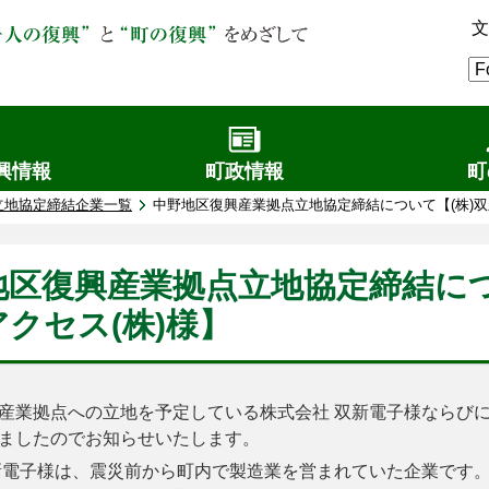
文
興情報
町政情報
町
立地協定締結企業一覧
中野地区復興産業拠点立地協定締結について【(株)双新
地区復興産業拠点立地協定締結につい
クセス(株)様】
産業拠点への立地を予定している株式会社 双新電子様ならびに
ましたのでお知らせいたします。
新電子様は、震災前から町内で製造業を営まれていた企業です