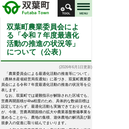
TOOL
MENU
双葉町農業委員会によ
る「令和７年度最適化
活動の推進の状況等」
について（公表）
(2026年6月1日更新)
「農業委員会による最適化活動の推進等について」
（農林水産省経営局長通知）に基づき、双葉町農業委
員会による令和７年度最適化活動の推進の状況等を公
表します。
なお、双葉町では避難指示が解除された区域でも、
営農再開面積が4ha程度のため、具体的な数値目標は
設定しておらず、最適化活動も実施できておりません
が、今後、営農再開面積の拡大や農業基盤整備事業を
進めることから、農地の集積、遊休農地の解消及び新
規参入の促進に取り組んでまいります。