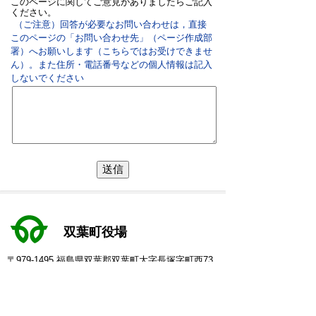
このページに関してご意見がありましたらご記入
ください。
（ご注意）回答が必要なお問い合わせは，直接
このページの「お問い合わせ先」（ページ作成部
署）へお願いします（こちらではお受けできませ
ん）。また住所・電話番号などの個人情報は記入
しないでください
双葉町役場
〒979-1495 福島県双葉郡双葉町大字長塚字町西73
番地4
地図・アクセス
電話：
0240-33-2111
(代表)
FAX：0240-33-2115
Eメール：
futaba@town.futaba.fukushima.jp
法人番号：8000020075469