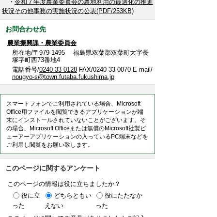
・
令和７年度農業委員会の農地利用の最適化の推進
状況その他事務の実施状況の公表(PDF/253KB)
お問合わせ先
農業振興課・農業委員会
所在地/〒979-1495 福島県双葉郡双葉町大字長
塚字町西73番地4
電話番号/
0240-33-0128
FAX/0240-33-0070 E-mail/
nougyo-s@town.futaba.fukushima.jp
スマートフォンでご利用されている場合、Microsoft
Office用ファイルを閲覧できるアプリケーションが端
末にインストールされていないことがございます。そ
の場合、Microsoft Officeまたは無償のMicrosoft社製ビ
ューアーアプリケーションの入っているPC端末などを
ご利用し閲覧をお願い致します。
このページに関するアンケート
このページの情報は役に立ちましたか？
役に立
どちらともい
役にたたなか
った
えない
った