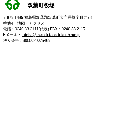
双葉町役場
〒979-1495 福島県双葉郡双葉町大字長塚字町西73
番地4
地図・アクセス
電話：
0240-33-2111
(代表)
FAX：0240-33-2115
Eメール：
futaba@town.futaba.fukushima.jp
法人番号：8000020075469
【いわき支所】
〒974-8212 いわき市東田町二丁目19-4
電話：
0246-84-5200
(代表)
FAX：0246-84-5212
【郡山支所】
〒963-8024 郡山市朝日1丁目 20-2
電話：
024-973-8090
(代表)
FAX：024-933-5120
【埼玉支所】
〒347-0105 埼玉県加須市騎西 36-1
電話：
0480-53-7780
(代表)
FAX：0480-53-7266
【つくば連絡所】
〒305-0044 茨城県つくば市吾妻3丁目7-14
エスワンビル内（1-Ｊ）
電話：
:029-854-7511
(代表)
FAX：029-854-7511