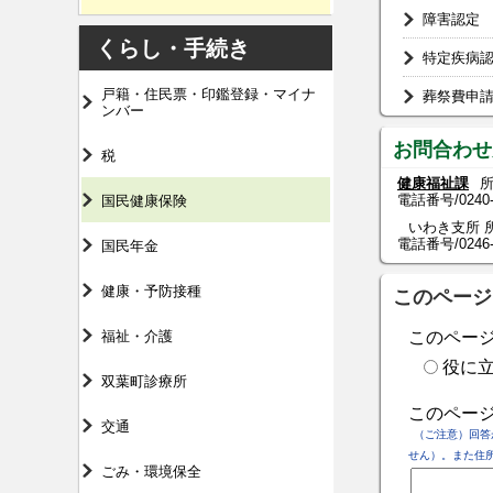
障害認定
くらし・手続き
特定疾病
戸籍・住民票・印鑑登録・マイナ
葬祭費申
ンバー
お問合わせ
税
健康福祉課
所
電話番号/
0240
国民健康保険
いわき支所 所
電話番号/0246-84
国民年金
健康・予防接種
このページ
福祉・介護
このペー
役に
双葉町診療所
このペー
交通
（ご注意）回答
せん）。また住
ごみ・環境保全