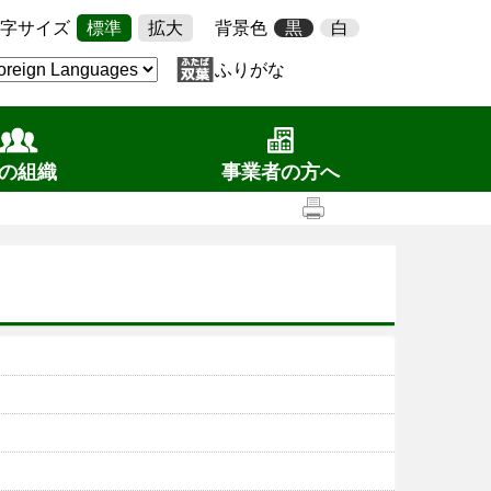
字サイズ
標準
拡大
背景色
黒
白
ふりがな
の組織
事業者の方へ