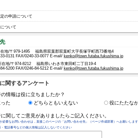
認定の申請について
請について
先
在地/〒979-1495 福島県双葉郡双葉町大字長塚字町西73番地4
-33-0131
FAX/0240-33-0077 E-mail/
kenko@town.futaba.fukushima.jp
在地/〒974-8212 福島県いわき市東田町二丁目19-4
-5200 FAX/0246-84-5212 E-mail/
kenko@town.futaba.fukushima.jp
に関するアンケート
ジの情報は役に立ちましたか？
立った
どちらともいえない
役にたたな
ジに関してご意見がありましたらご記入ください。
が必要なお問い合わせは，直接このページの「お問い合わせ先」（ページ作成部署）へお願いします
所・電話番号などの個人情報は記入しないでください