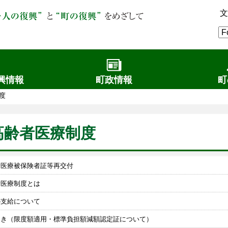
文
興情報
町政情報
町
度
高齢者医療制度
者医療被保険者証等再交付
者医療制度とは
の支給について
とき（限度額適用・標準負担額減額認定証について）