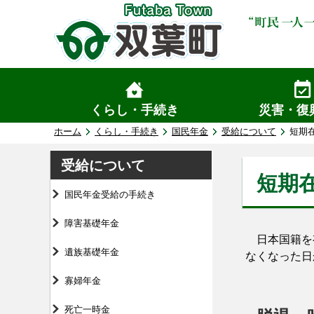
くらし・手続き
災害・復
ホーム
くらし・手続き
国民年金
受給について
短期
受給について
短期
国民年金受給の手続き
障害基礎年金
日本国籍を有
遺族基礎年金
なくなった日
寡婦年金
死亡一時金