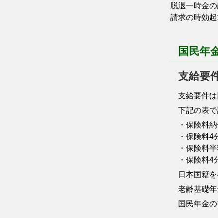
脱退一時金の
請求の時効起
国民年
支給要
支給要件は
下記の表で計
・保険料納
・保険料4分
・保険料半額
・保険料4分
日本国籍を
老齢基礎年
国民年金の