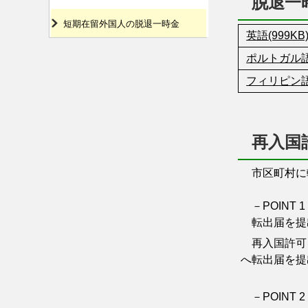
脱退一
短期在留外国人の脱退一時金
英語(999KB
ポルトガル語(
フィリピン語(
再入国
市区町村に転
－POINT 1
転出届を提出
再入国許可を
へ転出届を提
－POINT 2