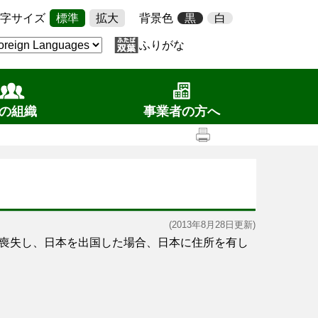
字サイズ
標準
拡大
背景色
黒
白
ふりがな
の組織
事業者の方へ
(2013年8月28日更新)
喪失し、日本を出国した場合、日本に住所を有し