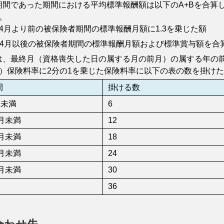
険者期間であった期間における平均標準報酬額は以下のA+Bを合
。
年4月より前の被保険者期間の標準報酬月額に1.3を乗じた額
年4月以後の被保険者期間の標準報酬月額および標準賞与額を合
率とは、最終月（資格喪失した日の属する月の前月）の属する年の前
）保険料率に2分の1を乗じた保険料率に以下の表の数を掛け
間
掛ける数
月未満
6
8月未満
12
4月未満
18
0月未満
24
6月未満
30
36