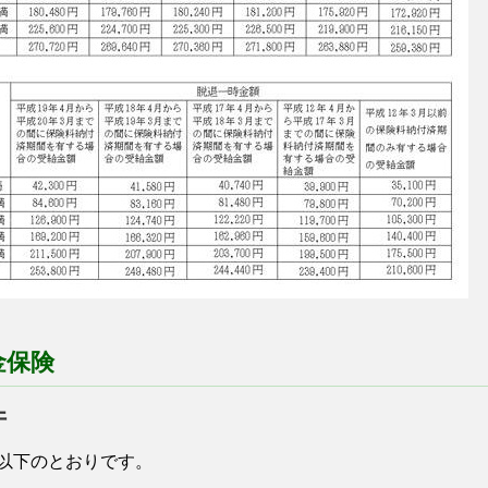
金保険
件
以下のとおりです。