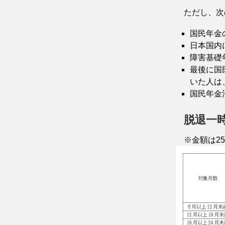
ただし、次
国民年金
日本国内
障害基礎
最後に国
いた人は
国民年金
脱退一
※金額は25