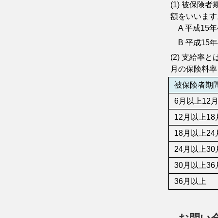
(1) 被保
額をいいます
A 平成15
B 平成15
(2) 支給
月の保険料率
被保険者期
6月以上12
12月以上1
18月以上2
24月以上3
30月以上3
36月以上