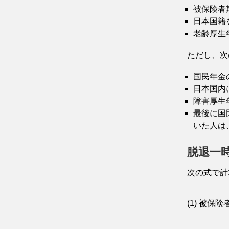
被保険者
日本国籍
老齢厚生
ただし、次
国民年金
日本国内
障害厚生
最後に国
いた人は
脱退一
次の式で計
(1) 被保