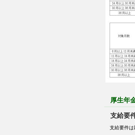
厚生年
支給要
支給要件は