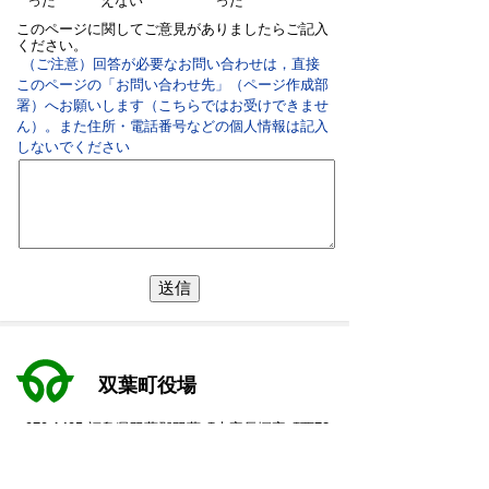
った
えない
った
このページに関してご意見がありましたらご記入
ください。
（ご注意）回答が必要なお問い合わせは，直接
このページの「お問い合わせ先」（ページ作成部
署）へお願いします（こちらではお受けできませ
ん）。また住所・電話番号などの個人情報は記入
しないでください
双葉町役場
〒979-1495 福島県双葉郡双葉町大字長塚字町西73
番地4
地図・アクセス
電話：
0240-33-2111
(代表)
FAX：0240-33-2115