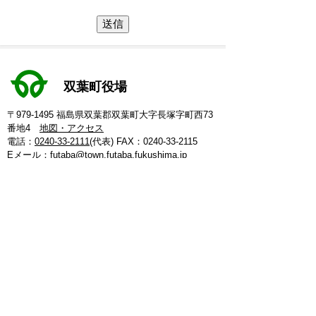
双葉町役場
〒979-1495 福島県双葉郡双葉町大字長塚字町西73
番地4
地図・アクセス
電話：
0240-33-2111
(代表)
FAX：0240-33-2115
Eメール：
futaba@town.futaba.fukushima.jp
法人番号：8000020075469
【いわき支所】
〒974-8212 いわき市東田町二丁目19-4
電話：
0246-84-5200
(代表)
FAX：0246-84-5212
【郡山支所】
〒963-8024 郡山市朝日1丁目 20-2
電話：
024-973-8090
(代表)
FAX：024-933-5120
【埼玉支所】
〒347-0105 埼玉県加須市騎西 36-1