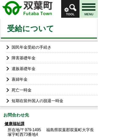
TOOL
MENU
受給について
国民年金受給の手続き
障害基礎年金
遺族基礎年金
寡婦年金
死亡一時金
短期在留外国人の脱退一時金
お問合わせ先
健康福祉課
所在地/〒979-1495 福島県双葉郡双葉町大字長
塚字町西73番地4