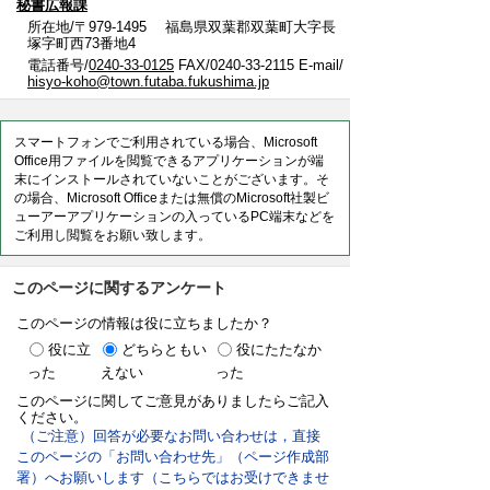
秘書広報課
所在地/〒979-1495 福島県双葉郡双葉町大字長
塚字町西73番地4
電話番号/
0240-33-0125
FAX/0240-33-2115 E-mail/
hisyo-koho@town.futaba.fukushima.jp
スマートフォンでご利用されている場合、Microsoft
Office用ファイルを閲覧できるアプリケーションが端
末にインストールされていないことがございます。そ
の場合、Microsoft Officeまたは無償のMicrosoft社製ビ
ューアーアプリケーションの入っているPC端末などを
ご利用し閲覧をお願い致します。
このページに関するアンケート
このページの情報は役に立ちましたか？
役に立
どちらともい
役にたたなか
った
えない
った
このページに関してご意見がありましたらご記入
ください。
（ご注意）回答が必要なお問い合わせは，直接
このページの「お問い合わせ先」（ページ作成部
署）へお願いします（こちらではお受けできませ