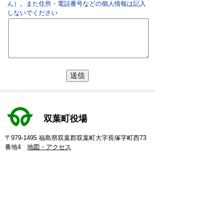
ん）。また住所・電話番号などの個人情報は記入
しないでください
双葉町役場
〒979-1495 福島県双葉郡双葉町大字長塚字町西73
番地4
地図・アクセス
電話：
0240-33-2111
(代表)
FAX：0240-33-2115
Eメール：
futaba@town.futaba.fukushima.jp
法人番号：8000020075469
【いわき支所】
〒974-8212 いわき市東田町二丁目19-4
電話：
0246-84-5200
(代表)
FAX：0246-84-5212