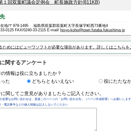
第１回双葉町議会定例会 町長施政方針(811KB)
先
在地/〒979-1495 福島県双葉郡双葉町大字長塚字町西73番地4
-33-0125
FAX/0240-33-2115 E-mail/
hisyo-koho@town.futaba.fukushima.jp
るためにはビューワソフトが必要な場合があります。詳しくはこちらを
に関するアンケート
ジの情報は役に立ちましたか？
立った
どちらともいえない
役にたたな
ジに関してご意見がありましたらご記入ください。
が必要なお問い合わせは，直接このページの「お問い合わせ先」（ページ作成部署）へお願いします
所・電話番号などの個人情報は記入しないでください