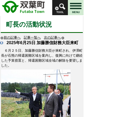
TOOL
MENU
町長の活動状況
前の記事へ
記事一覧へ
次の記事へ
2025年6月25日
加藤勝信財務大臣来町
６月２５日、加藤勝信財務大臣が来町され、伊澤町
長が石熊の帰還困難区域を案内し、復興に向けて継続
した予算措置と、帰還困難区域全域の解除を要望しま
した。