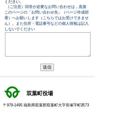
ください。
（ご注意）回答が必要なお問い合わせは，直接
このページの「お問い合わせ先」（ページ作成部
署）へお願いします（こちらではお受けできませ
ん）。また住所・電話番号などの個人情報は記入
しないでください
双葉町役場
〒979-1495 福島県双葉郡双葉町大字長塚字町西73
番地4
地図・アクセス
電話：
0240-33-2111
(代表)
FAX：0240-33-2115
Eメール：
futaba@town.futaba.fukushima.jp
法人番号：8000020075469