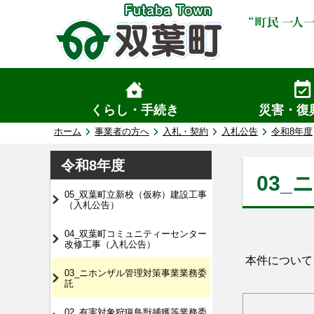
くらし・手続き
災害・復
ホーム
事業者の方へ
入札・契約
入札公告
令和8年度
令和8年度
03
05_双葉町立新校（仮称）建設工事
（入札公告）
04_双葉町コミュニティーセンター
改修工事（入札公告）
本件について
03_ニホンザル管理対策事業業務委
託
02_有害対象狩猟鳥獣捕獲等業務委