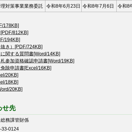
管理対策事業業務委託
令和8年6月23日
令和8年7月6日
令和8
/178KB]
DF/812KB]
/194KB]
き）[PDF/724KB]
関する質問書[Word/14KB]
札参加資格確認申請書[Word/19KB]
除申請書[Excel/16KB]
l/20KB]
l/18KB]
rd/20KB]
わせ先
 総務課管財係
33-0124