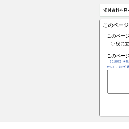
添付資料を見
このページ
このペー
役に
このペー
（ご注意）回答
せん）。また住