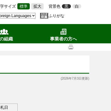
字サイズ
標準
拡大
背景色
黒
白
ふりがな
の組織
事業者の方へ
(2026年7月3日更新)
入札日