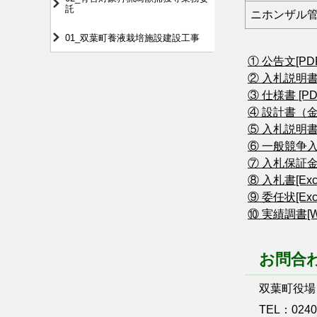
託
ニホンザル
01_双葉町養液栽培施設建設工事
① 公告文[PDF
② 入札説明書[P
③ 仕様書 [PDF
④ 設計書（金抜
⑤ 入札説明書に
⑥ 一般競争入
⑦ 入札保証金免
⑧ 入札書[Exce
⑨ 委任状[Exce
⑩ 実績調書[Wo
お問合
双葉町役場
TEL：0240-