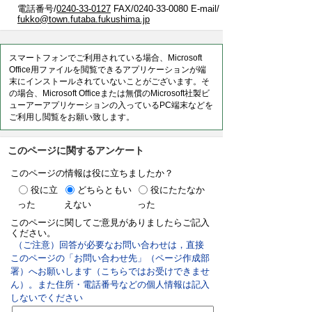
電話番号/
0240-33-0127
FAX/0240-33-0080 E-mail/
fukko@town.futaba.fukushima.jp
スマートフォンでご利用されている場合、Microsoft
Office用ファイルを閲覧できるアプリケーションが端
末にインストールされていないことがございます。そ
の場合、Microsoft Officeまたは無償のMicrosoft社製ビ
ューアーアプリケーションの入っているPC端末などを
ご利用し閲覧をお願い致します。
このページに関するアンケート
このページの情報は役に立ちましたか？
役に立
どちらともい
役にたたなか
った
えない
った
このページに関してご意見がありましたらご記入
ください。
（ご注意）回答が必要なお問い合わせは，直接
このページの「お問い合わせ先」（ページ作成部
署）へお願いします（こちらではお受けできませ
ん）。また住所・電話番号などの個人情報は記入
しないでください