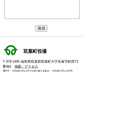
双葉町役場
〒979-1495 福島県双葉郡双葉町大字長塚字町西73
番地4
地図・アクセス
電話：
0240-33-2111
(代表)
FAX：0240-33-2115
Eメール：
futaba@town.futaba.fukushima.jp
法人番号：8000020075469
【いわき支所】
〒974-8212 いわき市東田町二丁目19-4
電話：
0246-84-5200
(代表)
FAX：0246-84-5212
【郡山支所】
〒963-8024 郡山市朝日1丁目 20-2