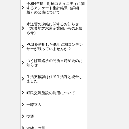
令和4年度 町民コミュニティに関
するアンケート集計結果（詳細
版）の公表について
水道管の凍結に関するお知らせ
（双葉地方水道企業団からのお知
らせ）
PCBを使用した低圧進相コンデン
サーが残っていませんか？
つくば連絡所の開所日時変更のお
知らせ
生活支援課は住民生活課と統合し
ました
町民交流施設の利用について
一時立入
交通
消防・防災