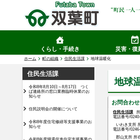
くらし・手続き
災害・復
ホーム
町の組織
住民生活課
地球温暖化
住民生活課
地球
令和8年8月10日～8月17日 つく
ば連絡所の窓口業務臨時休業のお
知らせ
お問合わせ
住民説明会の開催について
住民生活課
所
電話番号/
0240
令和8年度住宅修繕等支援事業のお
いわき支所 所
知らせ
電話番号/0246-84
郡山支所 所在
令和8年度帰還促進住宅支援事業の