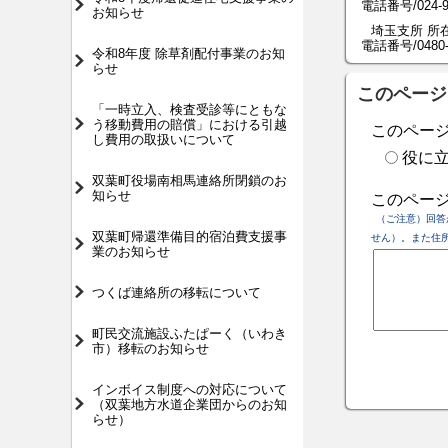
電話番号/024-973
お知らせ
埼玉支所 所在
電話番号/0480-53
令和8年度 除草剤配付事業のお知
らせ
このページ
「一時立入、検査受診等にともな
う移動費用の賠償」における引越
このペー
し費用の取扱いについて
役に
双葉町役場南相馬連絡所閉鎖のお
知らせ
このペー
（ご注意）回答
双葉町帰還準備目的宿泊費支援事
せん）。また住
業のお知らせ
つくば連絡所の移転について
町民交流施設ふたぱーく（いわき
市）移転のお知らせ
インボイス制度への対応について
（双葉地方水道企業団からのお知
らせ）