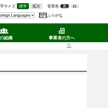
字サイズ
標準
拡大
背景色
黒
白
ふりがな
の組織
事業者の方へ