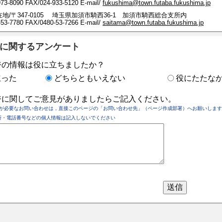
-8090 FAX/024-933-5120 E-mail/
fukushima@town.futaba.fukushima.jp
地/〒347-0105 埼玉県加須市騎西36-1 加須市騎西総合支所内
-7780 FAX/0480-53-7266 E-mail/
saitama@town.futaba.fukushima.jp
に関するアンケート
ジの情報は役に立ちましたか？
立った
どちらともいえない
役にたたな
ジに関してご意見がありましたらご記入ください。
が必要なお問い合わせは，直接このページの「お問い合わせ先」（ページ作成部署）へお願いします
所・電話番号などの個人情報は記入しないでください