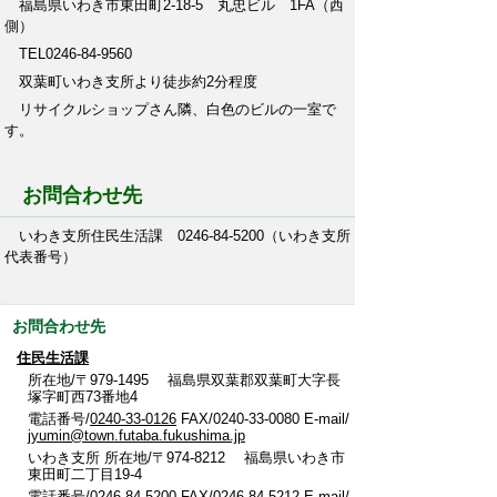
福島県いわき市東田町2-18-5 丸忠ビル 1FA（西
側）
TEL0246-84-9560
双葉町いわき支所より徒歩約2分程度
リサイクルショップさん隣、白色のビルの一室で
す。
お問合わせ先
いわき支所住民生活課 0246-84-5200（いわき支所
代表番号）
お問合わせ先
住民生活課
所在地/〒979-1495 福島県双葉郡双葉町大字長
塚字町西73番地4
電話番号/
0240-33-0126
FAX/0240-33-0080 E-mail/
jyumin@town.futaba.fukushima.jp
いわき支所 所在地/〒974-8212 福島県いわき市
東田町二丁目19-4
電話番号/0246-84-5200 FAX/0246-84-5212 E-mail/