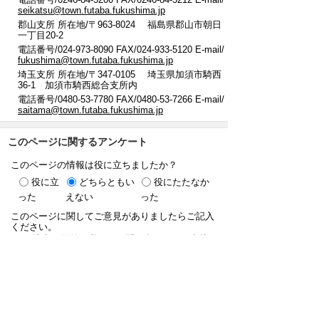
seikatsu@town.futaba.fukushima.jp
郡山支所 所在地/〒963-8024 福島県郡山市朝日
一丁目20-2
電話番号/024-973-8090 FAX/024-933-5120 E-mail/
fukushima@town.futaba.fukushima.jp
埼玉支所 所在地/〒347-0105 埼玉県加須市騎西
36-1 加須市騎西総合支所内
電話番号/0480-53-7780 FAX/0480-53-7266 E-mail/
saitama@town.futaba.fukushima.jp
このページに関するアンケート
このページの情報は役に立ちましたか？
役に立
どちらともい
役にたたなか
った
えない
った
このページに関してご意見がありましたらご記入
ください。
（ご注意）回答が必要なお問い合わせは，直接
このページの「お問い合わせ先」（ページ作成部
署）へお願いします（こちらではお受けできませ
ん）。また住所・電話番号などの個人情報は記入
しないでください