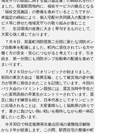
域見守りの取組に関する協力協定書」の締結式を行い
ました。双葉駅西地内に、福祉サービスの拠点となる
「福祉交流施設」の整備を進めているところですが、
本協定の締結により、個人宅配や共同購入の配達サー
ビス等に併せた地域見守りの取り組みが進むこと
で、、生活環境の改善に大きく寄与するものとして、
大変心強く感じております。
７月８日、双葉町消防団第二分団に新たな消防ポン
プ自動車を配備しました。町内に居住されている方や
働く方の安全・安心につながると考えています。引き
続き、第一分団にも消防ポンプ自動車の配備を進めて
まいります。
７月２６日からパリオリンピックが始まりました。
前回の東京大会は「復興五輪」として被災地の姿や魅
力が世界に発信されたことを記憶しています。今回の
パリ大会のバドミントン競技には、震災当時中学生だ
った富岡高校の卒業生がエントリーされています。震
災に負けず練習を続け、日本代表としてオリンピック
に出場されることは、大変素晴らしく福島県の誇りで
す。暑さに負けない熱い戦いを期待しながら精一杯応
援したいと思います。
今月30日で特定復興再生拠点区域の避難指示解除
から２年が経過します。この間、駅西住宅の整備や町