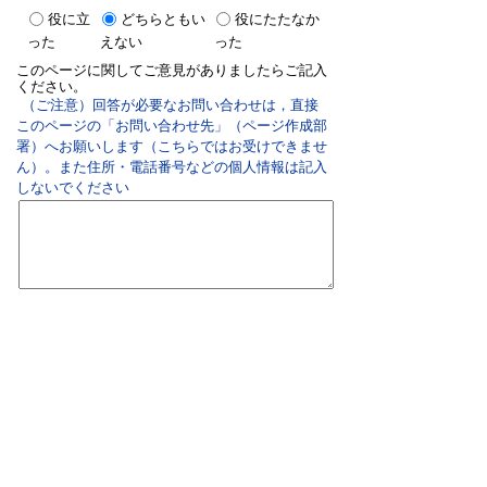
役に立
どちらともい
役にたたなか
った
えない
った
このページに関してご意見がありましたらご記入
ください。
（ご注意）回答が必要なお問い合わせは，直接
このページの「お問い合わせ先」（ページ作成部
署）へお願いします（こちらではお受けできませ
ん）。また住所・電話番号などの個人情報は記入
しないでください
双葉町役場
〒979-1495 福島県双葉郡双葉町大字長塚字町西73