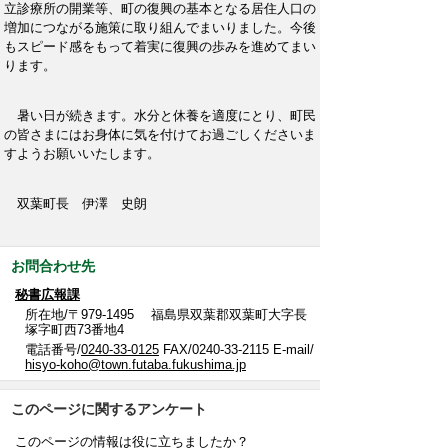
立診療所の開業等、町の復興の基本となる居住人口の
増加につながる施策に取り組んでまいりました。今後
もスピード感をもって着実に復興の歩みを進めてまい
ります。
暑い日が続きます。水分と休養を適度にとり、町民
の皆さまにはお身体に気を付けてお過ごしくださいま
すようお願いいたします。
双葉町長 伊澤 史朗
お問合わせ先
秘書広報課
所在地/〒979-1495 福島県双葉郡双葉町大字長
塚字町西73番地4
電話番号/
0240-33-0125
FAX/0240-33-2115 E-mail/
hisyo-koho@town.futaba.fukushima.jp
このページに関するアンケート
このページの情報は役に立ちましたか？