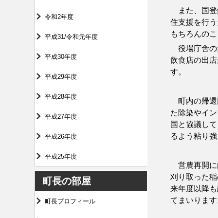
また、国登録
令和2年度
住支援を行う
もちろんのこ
平成31/令和元年度
役場庁舎の北
平成30年度
飲食店の出店
す。
平成29年度
平成28年度
町内の帰還困
た除染やイン
平成27年度
国と協議して
るよう粘り強
平成26年度
平成25年度
営農再開に向
刈り取った稲
町長の部屋
来年度以降も
てまいります
町長プロフィール