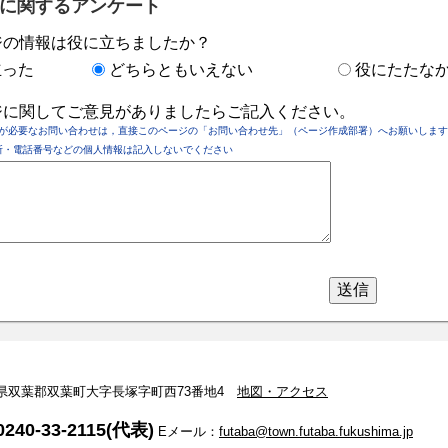
に関するアンケート
ジの情報は役に立ちましたか？
立った
どちらともいえない
役にたたな
ジに関してご意見がありましたらご記入ください。
が必要なお問い合わせは，直接このページの「お問い合わせ先」（ページ作成部署）へお願いします
所・電話番号などの個人情報は記入しないでください
 福島県双葉郡双葉町大字長塚字町西73番地4
地図・アクセス
240-33-2115(代表)
Eメール：
futaba@town.futaba.fukushima.jp