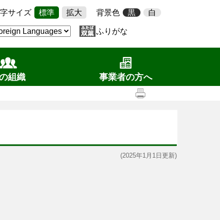
字サイズ
標準
拡大
背景色
黒
白
ふりがな
の組織
事業者の方へ
(2025年1月1日更新)