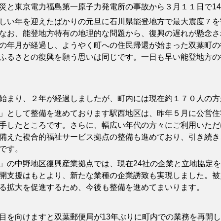
と東京電力福島第一原子力発電所の事故から３月１１日で14
い年を迎えたばかりの元旦に石川県能登地方で最大震度７を
なお、能登地方特有の地理的な問題から、復興の遅れが懸念さ
の年月が経過し、ようやく町への住民帰還が始まった双葉町の
ふるさとの復興を願う思いは同じです。一日も早い能登地方の
始まり、２年が経過しましたが、町内には現在約１７０人の方
として整備を進めております駅西地区は、昨年５月に公営住宅
手したところです。さらに、幅広い年代の方々にご利用いただ
備えた複合的福祉サービス拠点の整備も進めており、引き続き
です。
の中野地区復興産業拠点では、現在24社の企業と立地協定を
開支援はもとより、新たな業種の企業誘致も実現しました。被
る拡大を促進するため、今後も整備を進めてまいります。
を向けますと双葉郵便局が13年ぶりに町内での業務を再開し