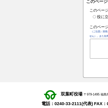
このページ
このペー
役に
このペー
（ご注意）回答
せん）。また住
双葉町役場
〒979-1495
電話：0240-33-2111(代表)
FAX：0