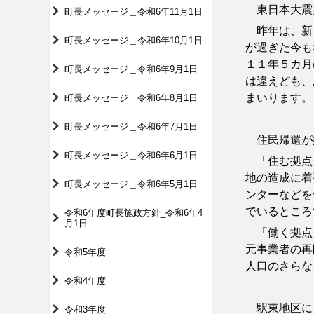
東日本大震災
町長メッセージ＿令和6年11月1日
昨年は、新し
町長メッセージ＿令和6年10月1日
が過ぎた今も
１１年５カ月
町長メッセージ＿令和6年9月1日
は違えども、
まいります。
町長メッセージ＿令和6年8月1日
町長メッセージ＿令和6年7月1日
住民帰還が
町長メッセージ＿令和6年6月1日
「住む拠点」
地の造成に着
町長メッセージ＿令和6年5月1日
ンターなどを
でいるところ
令和6年度町長施政方針_令和6年4
月1日
「働く拠点」
元事業者の再
令和5年度
人口のさらな
令和4年度
駅東地区に目
令和3年度