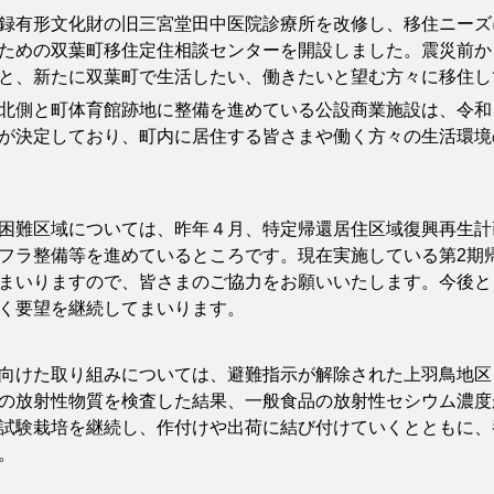
有形文化財の旧三宮堂田中医院診療所を改修し、移住ニーズ
ための双葉町移住定住相談センターを開設しました。震災前か
と、新たに双葉町で生活したい、働きたいと望む方々に移住し
側と町体育館跡地に整備を進めている公設商業施設は、令和
が決定しており、町内に居住する皆さまや働く方々の生活環境
難区域については、昨年４月、特定帰還居住区域復興再生計
フラ整備等を進めているところです。現在実施している第2期
まいりますので、皆さまのご協力をお願いいたします。今後と
く要望を継続してまいります。
けた取り組みについては、避難指示が解除された上羽鳥地区
の放射性物質を検査した結果、一般食品の放射性セシウム濃度
試験栽培を継続し、作付けや出荷に結び付けていくとともに、
。