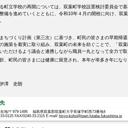
町立学校の再開については、双葉町学校設置検討委員会で基
整備を進めていくとともに、令和10年４月の開校に向け、双
。
ちづくり計画（第三次）に基づき、町民の皆さまの早期帰還
の施策を着実に取り組み、双葉町の未来を紡ぐことで、「双葉
いただけるよう議会と連携しながら職員一丸となって全力で取
、町民の皆さまには健康に留意され、本年が幸多き年になり
伊澤 史朗
先
在地/〒979-1495 福島県双葉郡双葉町大字長塚字町西73番地4
-33-0125
FAX/0240-33-2115 E-mail/
hisyo-koho@town.futaba.fukushima.jp