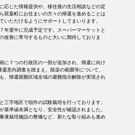
に応じた情報提供や、移住後の生活相談などの定
ら双葉町にお住まいの方々の帰還を進めることは
ていただけるようにサポートしてまいります。
７年度中に完成予定です。スーパーマーケットと
の改善に寄与するものと大いに期待しておりま
画に７つの行政区の一部が追加され、帰還に向け
帰還意向調査を踏まえ、除染の範囲等について、
も、帰還困難区域全域の避難指示解除が実現され
と三字地区で稲作の試験栽培を行っております。
が基準値未満となり、安全性が確認されました。
養液栽培施設の整備など、新たな取り組みも進め