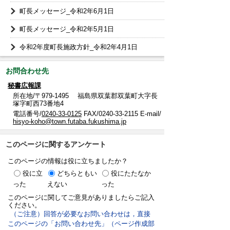
町長メッセージ_令和2年6月1日
町長メッセージ_令和2年5月1日
令和2年度町長施政方針_令和2年4月1日
お問合わせ先
秘書広報課
所在地/〒979-1495 福島県双葉郡双葉町大字長
塚字町西73番地4
電話番号/
0240-33-0125
FAX/0240-33-2115 E-mail/
hisyo-koho@town.futaba.fukushima.jp
このページに関するアンケート
このページの情報は役に立ちましたか？
役に立
どちらともい
役にたたなか
った
えない
った
このページに関してご意見がありましたらご記入
ください。
（ご注意）回答が必要なお問い合わせは，直接
このページの「お問い合わせ先」（ページ作成部