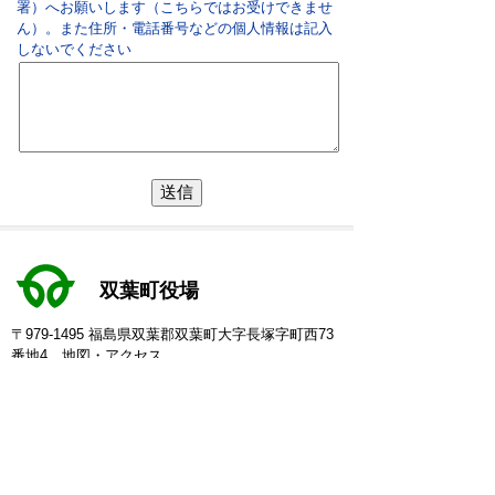
署）へお願いします（こちらではお受けできませ
ん）。また住所・電話番号などの個人情報は記入
しないでください
双葉町役場
〒979-1495 福島県双葉郡双葉町大字長塚字町西73
番地4
地図・アクセス
電話：
0240-33-2111
(代表)
FAX：0240-33-2115
Eメール：
futaba@town.futaba.fukushima.jp
法人番号：8000020075469
【いわき支所】
〒974-8212 いわき市東田町二丁目19-4