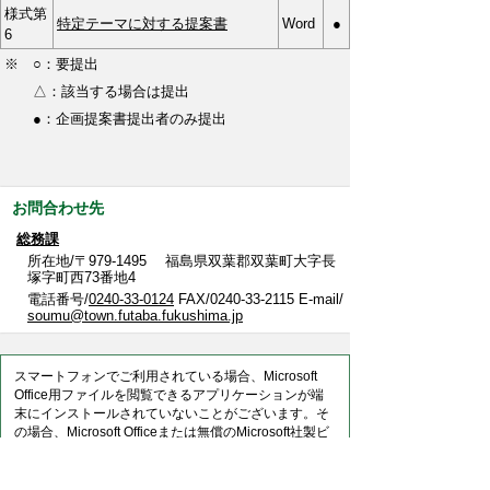
様式第
特定テーマに対する提案書
Word
●
6
※ ○：要提出
△：該当する場合は提出
●：企画提案書提出者のみ提出
お問合わせ先
総務課
所在地/〒979-1495 福島県双葉郡双葉町大字長
塚字町西73番地4
電話番号/
0240-33-0124
FAX/0240-33-2115 E-mail/
soumu@town.futaba.fukushima.jp
スマートフォンでご利用されている場合、Microsoft
Office用ファイルを閲覧できるアプリケーションが端
末にインストールされていないことがございます。そ
の場合、Microsoft Officeまたは無償のMicrosoft社製ビ
ューアーアプリケーションの入っているPC端末などを
ご利用し閲覧をお願い致します。