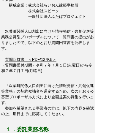
構成企業：株式会社らいおん建築事務所
株式会社スピーク
一般社団法人ふたばプロジェクト
双葉町関係人口創出に向けた情報発信・共創促進等
業務公募型プロポーザルについて、質問書の提出があ
りましたので、以下のとおり質問回答書を公表しま
す。
質問回答書 ＜PDF/127KB＞
（質問書受付期間）令和７年７月１日(火曜日)から令
和７年７月７日(月曜日)
「双葉町関係人口創出に向けた情報発信・共創促進
等業務」の契約候補者を選定するため、次のとおり公
募型プロポーザル方式により企画提案の募集を行いま
す。
参加を希望される事業者の方は、以下の内容を確認
の上、期日までに応募してください。
１．委託業務名称