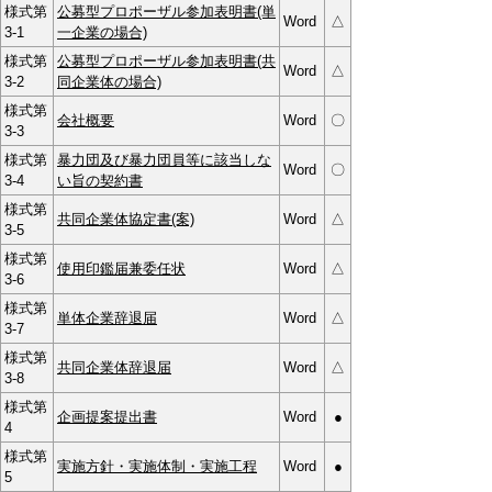
様式第
公募型プロポーザル参加表明書(単
Word
△
3-1
一企業の場合)
様式第
公募型プロポーザル参加表明書(共
Word
△
3-2
同企業体の場合)
様式第
会社概要
Word
〇
3-3
様式第
暴力団及び暴力団員等に該当しな
Word
〇
3-4
い旨の契約書
様式第
共同企業体協定書(案)
Word
△
3-5
様式第
使用印鑑届兼委任状
Word
△
3-6
様式第
単体企業辞退届
Word
△
3-7
様式第
共同企業体辞退届
Word
△
3-8
様式第
企画提案提出書
Word
●
4
様式第
実施方針・実施体制・実施工程
Word
●
5