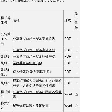
類についても確認のうえ提出してください。
提
様式等
出
名称
形式
番号
書
類
公告第
１５
公募型プロポーザル実施公告
PDF
-
号
-
公募型プロポーザル実施要領
PDF
-
別紙1
公募型プロポーザル評価基準
PDF
-
別紙2
業務委託契約書 (案)
PDF
-
別紙2
個人情報取扱特記事項(案)
PDF
-
別記
双葉町関係人口創出に向けた情報
別紙3
PDF
-
発信・共創促進等業務仕様書
様式第
公募型プロポーザルに関する質問
Word
△
1
書
様式第
秘密保持に関する確認書
Word
△
2