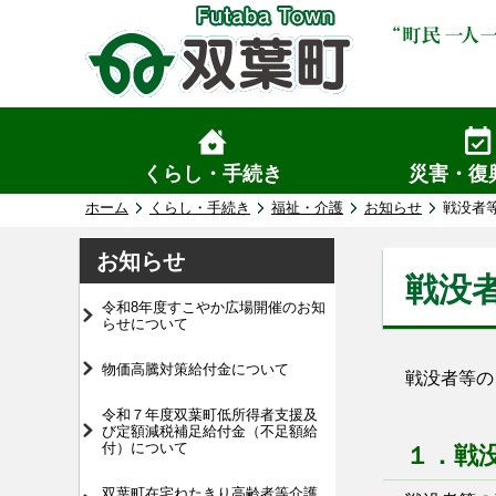
くらし・手続き
災害・復
ホーム
くらし・手続き
福祉・介護
お知らせ
戦没者
お知らせ
戦没
令和8年度すこやか広場開催のお知
らせについて
物価高騰対策給付金について
戦没者等の
令和７年度双葉町低所得者支援及
び定額減税補足給付金（不足額給
付）について
１．戦
双葉町在宅ねたきり高齢者等介護