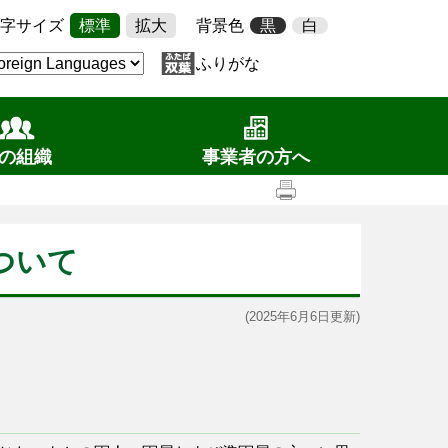
字サイズ
標準
拡大
背景色
黒
白
ふりがな
の組織
事業者の方へ
ついて
(2025年6月6日更新)