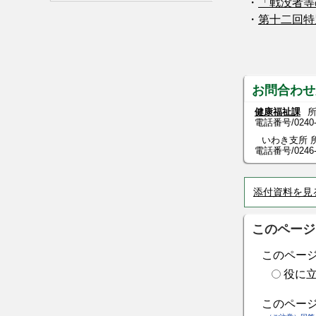
・
「戦没者等
・
第十二回特別
お問合わせ
健康福祉課
所
電話番号/
0240
いわき支所 所
電話番号/0246-84
添付資料を見
このページ
このペー
役に
このペー