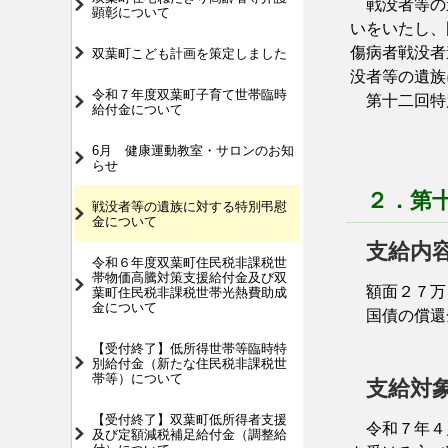
戦没者等の遺
顕彰について
いをいたし、
傷病者戦没者
双葉町こども計画を策定しました
没者等の遺
令和７年度双葉町子育て世帯臨時
第十二回特
給付金について
6月 健康運動教室・サロンのお知
らせ
２．第
戦没者等の遺族に対する特別弔慰
金について
支給内
令和６年度双葉町住民税非課税世
帯物価高騰対策支援給付金及び双
額面２７万
葉町住民税非課税世帯光熱費助成
金について
国債の償還金
【受付終了】低所得世帯等臨時特
別給付金（新たな住民税非課税世
帯等）について
支給対
【受付終了】双葉町低所得者支援
令和７年４月
及び定額減税補足給付金（調整給