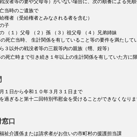
戦没者等の妻や父母等）がいない場合に、次の順番による先順
亡当時のご遺族で
給権者（受給権者とみなされる者を含む）
の子
の （１）父母 （２）孫 （３）祖父母 （４）兄弟姉妹
の死亡当時、 生計関係を有していること等の要件を満たして
から３以外の戦没者等の三親等内の親族（甥、姪等）
の死亡時まで引き続き１年以上の生計関係を有していた方に
間
月１日から令和１０年３月３１日まで
を過ぎると第十二回特別弔慰金を受けることができなくなりま
付窓口
福祉介護係または請求者がお住いの市町村の援護担当課