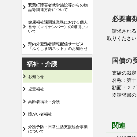
双葉町障害者就労施設等からの物
品等調達方針について
必要書
健康福祉課関連業務における個人
番号（マイナンバー）の利用につ
請求される方
いて
取りください
県内外避難者情報配信サービス
「ふくしま結ネット」のお知らせ
国債の
福祉・介護
支給の裁定
お知らせ
名称：第十
額面：２７
児童福祉
※請求書の
高齢者福祉・介護
障がい者福祉
関連
介護予防・日常生活支援総合事業
について