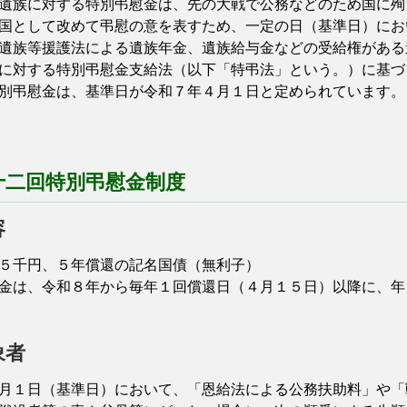
族に対する特別弔慰金は、先の大戦で公務などのため国に殉
国として改めて弔慰の意を表すため、一定の日（基準日）にお
遺族等援護法による遺族年金、遺族給与金などの受給権がある
族に対する特別弔慰金支給法（以下「特弔法」という。）に基
別弔慰金は、基準日が令和７年４月１日と定められています。
十二回特別弔慰金制度
容
５千円、５年償還の記名国債（無利子）
は、令和８年から毎年１回償還日（４月１５日）以降に、年
象者
１日（基準日）において、「恩給法による公務扶助料」や「