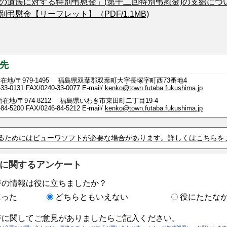
の遺族に対する特別弔慰金」(第十二回特別弔慰金)の支給につ
弔慰金【リーフレット】（PDF/1.1MB)
先
在地/〒979-1495 福島県双葉郡双葉町大字長塚字町西73番地4
-33-0131
FAX/0240-33-0077 E-mail/
kenko@town.futaba.fukushima.jp
在地/〒974-8212 福島県いわき市東田町二丁目19-4
-5200 FAX/0246-84-5212 E-mail/
kenko@town.futaba.fukushima.jp
るためにはビューワソフトが必要な場合があります。詳しくはこちらを
に関するアンケート
ジの情報は役に立ちましたか？
立った
どちらともいえない
役にたたな
ジに関してご意見がありましたらご記入ください。