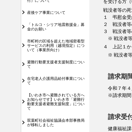
付）について
を受ける方（
戦没者等の死
産後ケア事業について
１ 弔慰金受
２ 戦没者等
「トルコ・シリア地震救援金」募
金のお願い
３ 戦没者等
※ 戦没者等
市町村の区域を超えた地域密着型
サービスの利用（越境指定）につ
４ 上記１
いて（事業所向け）
※ 戦没者等
避難行動要支援者支援制度につい
て
請求期
在宅老人介護用品給付事業につい
て
令和７年４
【いわき市へ避難されている方へ
※請求期間
お知らせです】いわき市「避難行
動要支援者避難支援制度」につい
て
請求受
双葉町社会福祉協議会本部事務局
が移転しました
健康福祉課