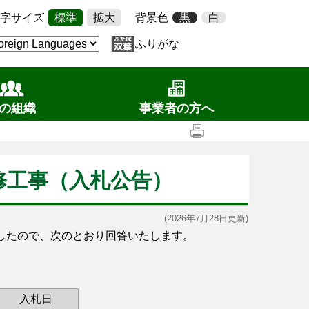
字サイズ
標準
拡大
背景色
黒
白
ふりがな
の組織
事業者の方へ
修工事（入札公告）
(2026年7月28日更新)
したので、次のとおり回答いたします。
入札日