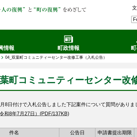
文
興情報
町政情報
町
04_双葉町コミュニティーセンター改修工事（入札公告）
_双葉町コミュニティーセンター改
月8日付けで入札公告しました下記案件について質問がありま
和8年7月27日）(PDF/137KB)
件名
公告日
申請書提出期限