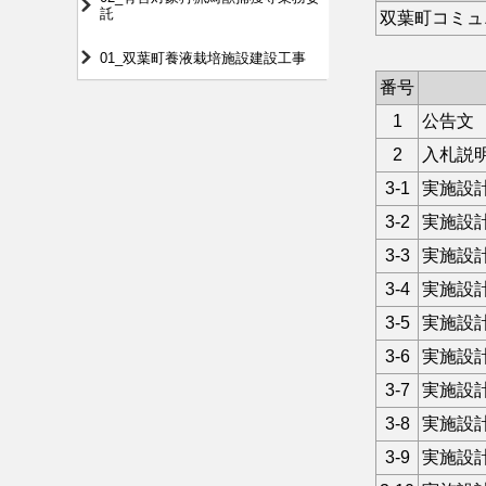
託
双葉町コミュ
01_双葉町養液栽培施設建設工事
番号
1
公告文
2
入札説
3-1
実施設
3-2
実施設
3-3
実施設
3-4
実施設
3-5
実施設
3-6
実施設
3-7
実施設
3-8
実施設
3-9
実施設