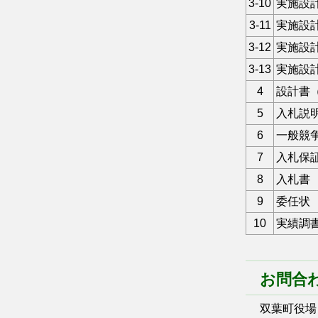
3-10
実施設
3-11
実施設
3-12
実施設
3-13
実施設
4
設計書
5
入札説
6
一般競
7
入札保
8
入札書
9
委任状
10
実績調
お問合
双葉町役場 総務