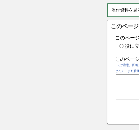
添付資料を見
このページ
このペー
役に
このペー
（ご注意）回答
せん）。また住