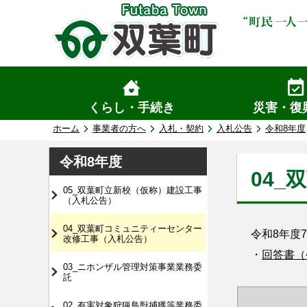
くらし・手続き
災害・復
ホーム
事業者の方へ
入札・契約
入札公告
令和8年度
令和8年度
04
05_双葉町立新校（仮称）建設工事
（入札公告）
04_双葉町コミュニティーセンター
令和8年度7
改修工事（入札公告）
・
回答書（令
03_ニホンザル管理対策事業業務委
託
02_有害対象狩猟鳥獣捕獲等業務委