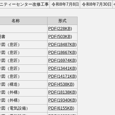
ニティーセンター改修工事
令和
8
年
7
月
8
日
令和
8
年
7
月
30
日
名称
形式
PDF(228KB)
明書
PDF(503KB)
計図（意匠）
PDF(18487KB)
計図（意匠）
PDF(18667KB)
計図（意匠）
PDF(16974KB)
計図（意匠）
PDF(13441KB)
計図（意匠）
PDF(14171KB)
計図（構造）
PDF(4538KB)
計図（外構）
PDF(18138KB)
計図（外構）
PDF(19340KB)
計図（電気設備）
PDF(6155KB)