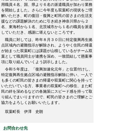
用職員４名、国、県より６名の派遣職員が加わり業務
を開始しました。さらに今年度も双葉町の現状をご理
解いただき、町の復旧・復興と町民の皆さまの生活支
援などの課題解決のために引き続き神奈川県から２
名、東海村から１名、北茨城市から１名の職員を派遣
していただき、感謝に堪えないところです。
職員に対しては、昨年８月３０日に特定復興再生拠
点区域内の避難指示が解除され、ようやく住民の帰還
が始まった双葉町には課題が山積しているがチーム双
葉として職員同士が連携を深め、一致団結して懸案事
項に取り組んでいくよう訓示しました。
令和５年度は、「復興加速化元年」と位置付けし、
特定復興再生拠点区域の避難指示解除に伴い、一人で
も多くの町民の皆さまの帰還や双葉町に関心を持って
いただいている方、事業者の双葉町への移住、また町
民の絆を深めるなどの各施策にスピード感を持って取
り組んでまいりますので、町民の皆さまのご理解とご
協力をよろしくお願いいたします。
双葉町長 伊澤 史朗
お問合わせ先