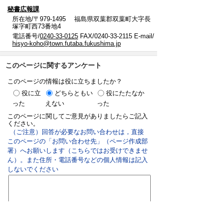
秘書広報課
所在地/〒979-1495 福島県双葉郡双葉町大字長
塚字町西73番地4
電話番号/
0240-33-0125
FAX/0240-33-2115 E-mail/
hisyo-koho@town.futaba.fukushima.jp
このページに関するアンケート
このページの情報は役に立ちましたか？
役に立
どちらともい
役にたたなか
った
えない
った
このページに関してご意見がありましたらご記入
ください。
（ご注意）回答が必要なお問い合わせは，直接
このページの「お問い合わせ先」（ページ作成部
署）へお願いします（こちらではお受けできませ
ん）。また住所・電話番号などの個人情報は記入
しないでください