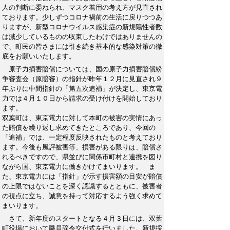
人の判断に委ねられ、マスク着用の考え方が見直され
ております。少しずつコロナ禍前の生活に戻りつつあ
りますが、新型コロナウイルス感染症の新規陽性者数
は減少しているものの収束したわけではありませんの
で、町民の皆さまには引き続き基本的な感染対策の徹
底をお願いいたします。
原子力損害賠償については、国の原子力損害賠償紛
争審査会（原賠審）の指針が昨年１２月に見直され９
年ぶりに中間指針の「第五次追補」が決定し、東京電
力では４月１０日から請求の受け付けを開始しており
ます。
双葉町は、東京電力に対して本町の被害の実情にあっ
た賠償を繰り返し求めてきたところであり、今回の
「追補」では、一定程度反映されたものと考えており
ます。今後も風評被害等、損害がある限りは、賠償さ
れるべきですので、県並びに関係市町村と連携を図り
ながら国、東京電力に働きかけてまいります。 ま
た、東京電力には「指針」が示す損害額の目安が賠償
の上限ではないことを深く認識するとともに、被害者
の視点に立ち、誠意を持って対応するよう強く求めて
まいります。
さて、新年度のスタートとなる４月３日には、双葉
町役場において職員辞令交付式を行いました。新規採