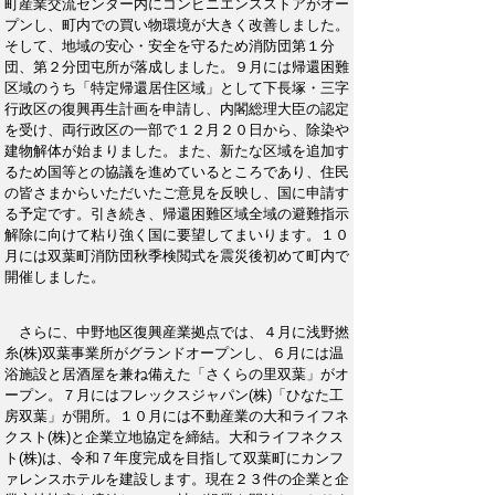
町産業交流センター内にコンビニエンスストアがオー
プンし、町内での買い物環境が大きく改善しました。
そして、地域の安心・安全を守るため消防団第１分
団、第２分団屯所が落成しました。９月には帰還困難
区域のうち「特定帰還居住区域」として下長塚・三字
行政区の復興再生計画を申請し、内閣総理大臣の認定
を受け、両行政区の一部で１２月２０日から、除染や
建物解体が始まりました。また、新たな区域を追加す
るため国等との協議を進めているところであり、住民
の皆さまからいただいたご意見を反映し、国に申請す
る予定です。引き続き、帰還困難区域全域の避難指示
解除に向けて粘り強く国に要望してまいります。１０
月には双葉町消防団秋季検閲式を震災後初めて町内で
開催しました。
さらに、中野地区復興産業拠点では、４月に浅野撚
糸(株)双葉事業所がグランドオープンし、６月には温
浴施設と居酒屋を兼ね備えた「さくらの里双葉」がオ
ープン。７月にはフレックスジャパン(株)「ひなた工
房双葉」が開所。１０月には不動産業の大和ライフネ
クスト(株)と企業立地協定を締結。大和ライフネクス
ト(株)は、令和７年度完成を目指して双葉町にカンフ
ァレンスホテルを建設します。現在２３件の企業と企