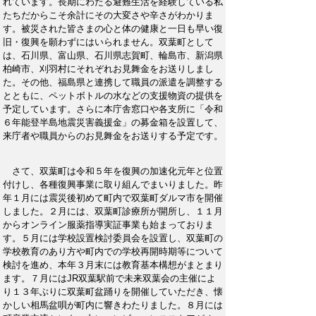
れています。長期にわたる避難生活を経験している私
たちだからこそ余計にその大変さや辛さがわかりま
す。被災された皆さまの心と体の健康と一日も早い復
旧・復興を願わずにはいられません。双葉町として
は、石川県、富山県、石川県志賀町、輪島市、新潟県
柏崎市、刈羽村にそれぞれお見舞金をお送りしまし
た。その他、福島県と連携して職員の派遣を調整する
とともに、ペットボトルの水などの支援物資の提供を
予定しています。さらに本庁舎窓口や各支所に「令和
６年能登半島地震災害義援金」の募金箱を設置して、
来庁者や職員からのお見舞金をお送りする予定です。
さて、双葉町は令和５年を復興の加速化元年と位置
付けし、各種復興事業に取り組んでまいりました。昨
年１月には震災後初めて町内で双葉町ダルマ市を開催
しました。２月には、双葉町診療所が開所し、１１月
からオンライン服薬指導実証事業も始まっておりま
す。５月には学校設置検討委員会を設置し、双葉町の
学校教育のあり方や町内での学校再開時期等について
検討を進め、本年３月末には教育基本構想がまとまり
ます。７月にはJR双葉駅前で未来双葉会の主催によ
り１３年ぶりに双葉町盆踊りを開催していただき、懐
かしい相馬盆唄が町内に響きわたりました。８月には