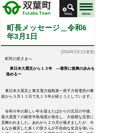
TOOL
MENU
町長メッセージ＿令和6
年3月1日
(2024年3月1日更新)
町民の皆さまへ
東日本大震災から１３年 ―着実に復興の歩みを
進めるー
東日本大震災と東京電力福島第一原子力発電所の事
故から３月１１日で丸１３年が経とうとしています。
令和６年の新しい年を迎えたばかりの元旦の午後、
最大震度７の能登半島地震が発生し、大規模な災害に
見舞われました。あれから２カ月が過ぎましたが、今
もなお被災した多くの皆さんが不自由な生活を強いら