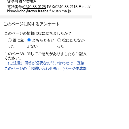
塚字町西73番地4
電話番号/
0240-33-0125
FAX/0240-33-2115 E-mail/
hisyo-koho@town.futaba.fukushima.jp
このページに関するアンケート
このページの情報は役に立ちましたか？
役に立
どちらともい
役にたたなか
った
えない
った
このページに関してご意見がありましたらご記入
ください。
（ご注意）回答が必要なお問い合わせは，直接
このページの「お問い合わせ先」（ページ作成部
署）へお願いします（こちらではお受けできませ
ん）。また住所・電話番号などの個人情報は記入
しないでください