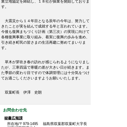
業立地協定を締結し、１８社が操業を開始しておりま
す。
大震災から１４年目となる辰年の今年は、努力して
きたことが実を結んで成就する年と言われています。
今後も復興まちづくり計画（第三次）の実現に向けて
各種復興事業に取り組み、着実に復興の歩みを進め、
引き続き町民の皆さまの生活再建に努めてまいりま
す。
草木が芽吹き春の訪れが感じられるようになりまし
たが、三寒四温で寒暖の差が大きい日が続きます。ま
た季節の変わり目ですので体調管理には十分気をつけ
てお過ごしくださいますようお願いいたします。
双葉町長 伊澤 史朗
お問合わせ先
秘書広報課
所在地/〒979-1495 福島県双葉郡双葉町大字長