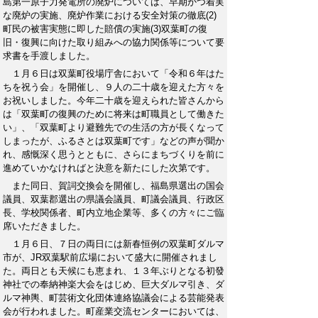
島第一原子力発電所の廃炉については、早期かつ着実
な廃炉の実施、廃炉作業における安全対策の徹底(2)
町民の被害実態に即した賠償の実施(3)双葉町の復
旧・復興に向けた取り組みへの協力関係等について要
求書を手渡しました。
１月６日は双葉町役場庁舎において「令和６年はた
ちを祝う会」を開催し、９人の二十歳を迎えた方々を
お祝いしました。今年二十歳を迎えられた皆さんから
は「双葉町の復興のために将来は町職員として働きた
い」、「双葉町より避難先での生活の方が長くなって
しまったが、ふるさとは双葉町です」などの声が聞か
れ、感慨深く思うとともに、さらにまちづくりを前に
進めていかなければと決意を新たにした次第です。
また同日、賀詞交換会を開催し、福島県選出の国会
議員、双葉郡選出の県議会議員、町議会議員、行政区
長、学校関係者、町内立地企業等、多くの方々にご臨
席いただきました。
１月６日、７日の両日には新春恒例の双葉町ダルマ
市が、JR双葉駅前広場において盛大に開催されまし
た。両日とも天候にも恵まれ、１３年ぶりとなる初發
神社での奉納神楽大会をはじめ、巨大ダルマ引き、ダ
ルマ神輿、町芸術文化団体連絡協議会による芸能発表
会が行われました。町産業交流センターにおいては、