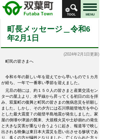
TOOL
MENU
町長メッセージ＿令和6
年2月1日
(2024年2月1日更新)
町民の皆さまへ
令和６年の新しい年を迎えてから早いもので１カ月
が経ち、一年で一番寒い季節を迎えました。
元旦の朝には、約１５０人の皆さまと産業交流セン
ターの屋上より、水平線から昇ってくる初日の出を拝
み、双葉町の復興と町民の皆さまの無病息災を祈願し
ました。しかし、その夕方には石川県能登地方を中心
とした最大震度７の能登半島地震が発生しました。家
屋の倒壊や津波の襲来、大規模火災や土砂崩れの発生
と大きな災害が重なり合うように起き、報道等で映し
出される映像は東日本大震災を思い出させる惨状であ
り、多くの方が犠牲となりました。亡くなられた方々