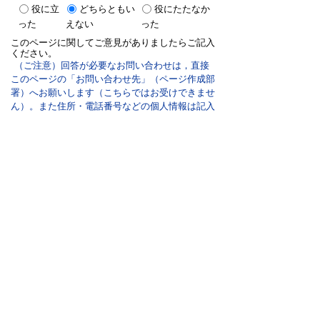
役に立
どちらともい
役にたたなか
った
えない
った
このページに関してご意見がありましたらご記入
ください。
（ご注意）回答が必要なお問い合わせは，直接
このページの「お問い合わせ先」（ページ作成部
署）へお願いします（こちらではお受けできませ
ん）。また住所・電話番号などの個人情報は記入
しないでください
双葉町役場
〒979-1495 福島県双葉郡双葉町大字長塚字町西73
番地4
地図・アクセス