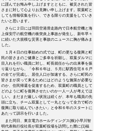
に謹んでお悔み申し上げますとともに、被災された皆
さまに対して心よりお見舞い申し上げます。双葉町と
しても情報収集を行い、できる限りの支援をしていき
たいと思います。
さらに２日には羽田空港滑走路内で日本航空機と海
上保安庁の航空機の衝突炎上事故が発生し、新年早々
に続いた大規模な災害と事故のニュースに胸が痛みま
した。
１月４日の仕事始めの式では、町の更なる復興と町
民の皆さまのご健康とご多幸を祈願し、双葉ダルマに
目入れを行い職員に対し、町長就任からの出来事を振
り返りながら、「令和６年は、５月に駅西住宅８６戸
の全てが完成し、居住人口が加速する。さらに町民の
皆さまが戻って来るためにはどのような施策が必要な
のか、住民帰還を促進するため、双葉町の職員として
どのように町を復興させたいのか一人一人が考えてほ
しい。まだまだ厳しい状況は続くが、本年も職員の先
頭に立ち、チーム双葉として一丸となって全力で町の
復興に取り組んでいきたい」と令和６年のスタートに
あたって訓示を行いました。
また同日、東京電力ホールディングス(株)小早川智
明代表執行役社長が双葉町役場を訪問した際に(1)福