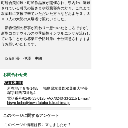
町総合美術展・町民作品展が開催され、県内外に避難
されている町民の皆さまや双葉郡内の方々、これまで
双葉町に支援で来ていただいた方々などおよそ３，３
００人の大勢の来場者で賑わいました。
新春恒例の行事が終わり一息ついたところですが、
新型コロナウイルスや季節性インフルエンザが流行し
ていることから感染症予防対策に十分留意されますよ
うお願いいたします。
双葉町長 伊澤 史朗
お問合わせ先
秘書広報課
所在地/〒979-1495 福島県双葉郡双葉町大字長
塚字町西73番地4
電話番号/
0240-33-0125
FAX/0240-33-2115 E-mail/
hisyo-koho@town.futaba.fukushima.jp
このページに関するアンケート
このページの情報は役に立ちましたか？