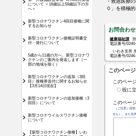
・救急医療の
について ＜18歳以上59歳以下の方
０」を積極的
へ＞
新型コロナワクチン4回目接種に関
するお知らせ
お問合わせ
新型コロナワクチン接種証明書交
健康福祉課
所
付・発行について
電話番号/
0240
いわき支所 所
5歳から11歳の方へ、新型コロナワ
電話番号/0246-84
クチンのご案内を発送します（一
部の地域を除く）
このページ
新型コロナワクチンの追加（3回
目）接種券送付に関するお知らせ
このペー
【3月14日現在】
役に
新型コロナワクチンの追加接種（3
このペー
回目）について
（ご注意）回答
せん）。また住
新型コロナウイルスワクチン接種
について
【新型コロナワクチン接種】いわ