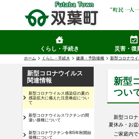
くらし・手続き
災害・復
ホーム
くらし・手続き
健康・予防接種
新型コロナウイ
新型コロナウイルス
新型
関連情報
つい
新型コロナウイルス感染症の夏の
感染拡大に備えた注意喚起につい
て
新型コロナウイルスワクチンの間
新型コロナウ
違い接種について
夏休み・お盆
新型コロナワクチン令和5年秋開始
ご家庭内でも
接種について