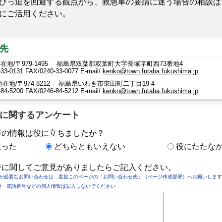
ひっ迫を回避する観点から、救急車の要請に迷う場合の相談は
にご活用ください。
先
在地/〒979-1495 福島県双葉郡双葉町大字長塚字町西73番地4
-33-0131
FAX/0240-33-0077 E-mail/
kenko@town.futaba.fukushima.jp
在地/〒974-8212 福島県いわき市東田町二丁目19-4
-5200 FAX/0246-84-5212 E-mail/
kenko@town.futaba.fukushima.jp
に関するアンケート
ジの情報は役に立ちましたか？
立った
どちらともいえない
役にたたな
ジに関してご意見がありましたらご記入ください。
が必要なお問い合わせは，直接このページの「お問い合わせ先」（ページ作成部署）へお願いします
所・電話番号などの個人情報は記入しないでください