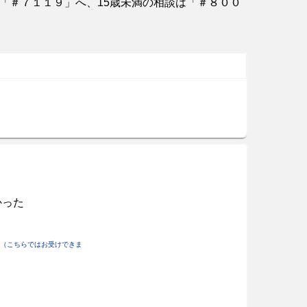
「＃７１１９」へ、15歳未満の相談は「＃８００
かった
（こちらではお受けできま