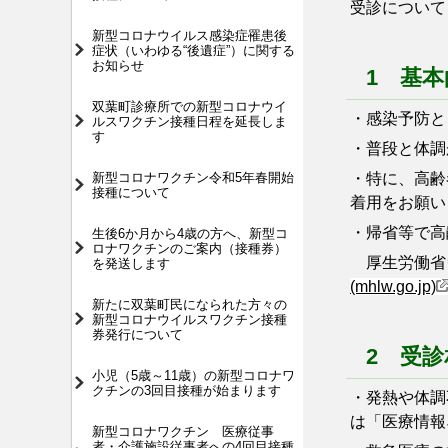
受診について
新型コロナウイルス感染症罹患後
症状（いわゆる“後遺症”）に関する
お知らせ
1 基
双葉町診療所での新型コロナウイ
・感染予防と
ルスワクチン接種日程を延長しま
す
・普段と体調
新型コロナワクチン令和5年春開始
・特に、高齢
接種について
着用をお願い
・帰省等で高
生後6か月から4歳の方へ、新型コ
ロナワクチンのご案内（接種券）
厚生労働省
を発送します
(mhlw.go.jp)
新たに双葉町民になられた方々の
新型コロナウイルスワクチン接種
券発行について
2 受
小児（5歳～11歳）の新型コロナワ
クチンの3回目接種が始まります
・発熱や体調
は「医療情報
新型コロナワクチン 医療従事
者・介護施設従事者への4回目接種