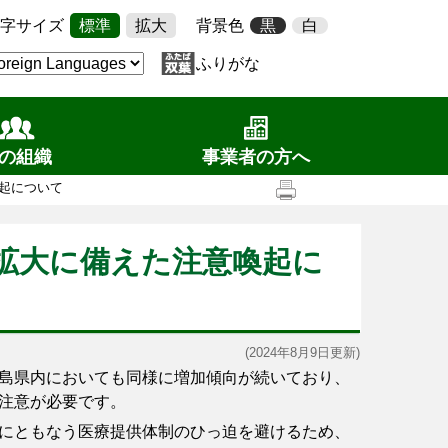
字サイズ
標準
拡大
背景色
黒
白
ふりがな
の組織
事業者の方へ
起について
拡大に備えた注意喚起に
(2024年8月9日更新)
島県内においても同様に増加傾向が続いており、
注意が必要です。
にともなう医療提供体制のひっ迫を避けるため、