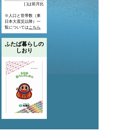
( )は前月比
※人口と世帯数（東
日本大震災以降）一
覧については
こちら
ふたば暮らしの
しおり