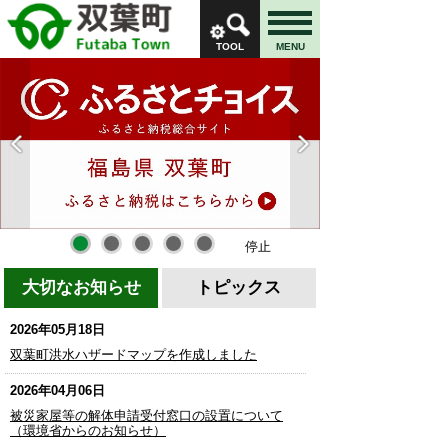
TOOL
MENU
停止
開始
大切なお知らせ
トピックス
2026年05月18日
双葉町洪水ハザードマップを作成しました
2026年04月06日
被災家屋等の解体申請受付窓口の設置について
（環境省からのお知らせ）