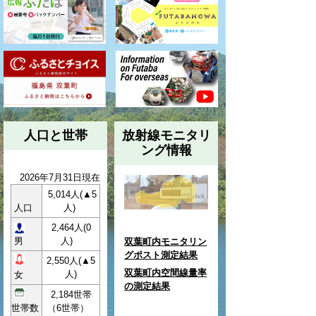
人口と世帯
放射線モニタリ
ング情報
2026年7月31日現在
5,014人(
▲5
人口
人)
2,464人(
0
男
人)
双葉町内モニタリン
グポスト測定結果
2,550人(▲5
双葉町内空間線量率
人)
女
の測定結果
2,184世帯
世帯数
（6世帯
）