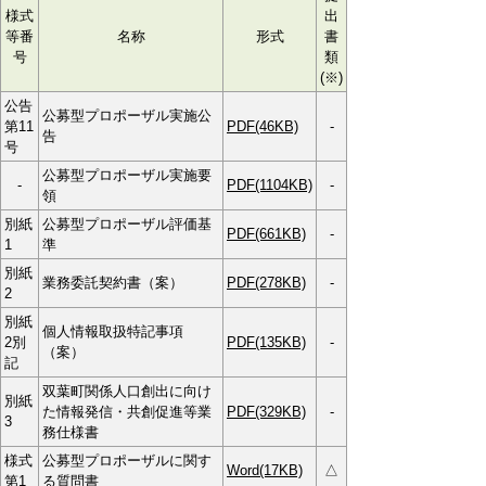
様式
出
等番
名称
形式
書
号
類
(※)
公告
公募型プロポーザル実施公
第11
PDF(46KB)
-
告
号
公募型プロポーザル実施要
-
PDF(1104KB)
-
領
別紙
公募型プロポーザル評価基
PDF(661KB)
-
1
準
別紙
業務委託契約書（案）
PDF(278KB)
-
2
別紙
個人情報取扱特記事項
2別
PDF(135KB)
-
（案）
記
双葉町関係人口創出に向け
別紙
た情報発信・共創促進等業
PDF(329KB)
-
3
務仕様書
様式
公募型プロポーザルに関す
Word(17KB)
△
第1
る質問書