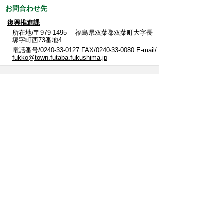
お問合わせ先
復興推進課
所在地/〒979-1495 福島県双葉郡双葉町大字長
塚字町西73番地4
電話番号/
0240-33-0127
FAX/0240-33-0080 E-mail/
fukko@town.futaba.fukushima.jp
スマートフォンでご利用されている場合、Microsoft
Office用ファイルを閲覧できるアプリケーションが端
末にインストールされていないことがございます。そ
の場合、Microsoft Officeまたは無償のMicrosoft社製ビ
ューアーアプリケーションの入っているPC端末などを
ご利用し閲覧をお願い致します。
このページに関するアンケート
このページの情報は役に立ちましたか？
役に立
どちらともい
役にたたなか
った
えない
った
このページに関してご意見がありましたらご記入
ください。
（ご注意）回答が必要なお問い合わせは，直接