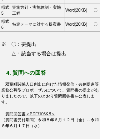
様式
実施方針・実施体制・実施
Word(20KB)
〇
5
工程
様式
特定テーマに対する提案書
Word(20KB)
〇
6
※ 〇：要提出
△：該当する場合は提出
4. 質問への回答
双葉町関係人口創出に向けた情報発信・共創促進等
業務公募型プロポーザルについて、質問書の提出があ
りましたので、以下のとおり質問回答書を公表しま
す。
質問回答書＜PDF/106KB＞
（質問書受付期間）令和８年６月１２日（金）～令和
８年６月１７日（水）