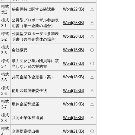
様式
秘密保持に関する確認書
Word(22KB)
△
第2
様式
公募型プロポーザル参加表
Word(25KB)
△
3-1
明書（単一企業の場合）
様式
公募型プロポーザル参加表
Word(28KB)
△
3-2
明書（共同企業体の場合）
様式
会社概要
Word(15KB)
〇
3-3
様式
暴力団及び暴力団員等に該
Word(17KB)
〇
3-4
当しない旨の誓約書
様式
共同企業体協定書（案）
Word(18KB)
△
3-5
様式
使用印鑑届兼委任状
Word(18KB)
△
3-6
様式
単体企業辞退届
Word(15KB)
△
3-7
様式
共同企業体辞退届
Word(15KB)
△
3-8
様式
企画提案提出書
Word(21KB)
〇
4