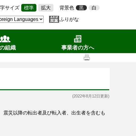
字サイズ
標準
拡大
背景色
黒
白
ふりがな
の組織
事業者の方へ
(2022年8月12日更新)
き、震災以降の転出者及び転入者、出生者を含むも