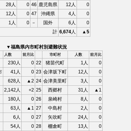
28人
0
46
鹿児島県
12人
0
12人
0
47
沖縄県
4人
0
1人
0
－
国外
6人
0
計
6,674
人
▲5
▼福島県内市町村別避難状況
人数
前月比
市町村
人数
前月比
230人
0
22
猪苗代町
1人
0
市
41人
0
23
会津坂下町
12人
0
628人
▲2
24
会津美里町
3人
0
2,142人
+2
25
西郷村
31人
▲1
180人
0
26
泉崎村
8人
0
63人
▲1
27
中島村
2人
0
6人
0
27
矢吹町
24人
0
54人
0
28
棚倉町
13人
0