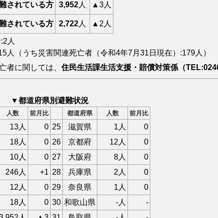
難されている方
3,952
人
▲3人
難されている方
2,722
人
▲2人
:2人
015人（うち災害関連死亡者（令和4年7月31日現在）:
179
人）
亡者に関しては、
住民生活課生活支援・賠償対策係（TEL:0246
▼都道府県別避難状況
人数
前月比
都道府県
人数
前月比
13人
0
25
滋賀県
1人
0
18人
0
26
京都府
12人
0
10人
0
27
大阪府
8人
0
246人
+1
28
兵庫県
2人
0
12人
0
29
奈良県
1人
0
18人
0
30
和歌山県
-人
-
3,952人
▲3
31
鳥取県
-人
-