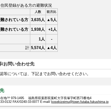
に住民登録がある方の避難状況
人数
前月比
避難されている方
3,635
人
▲5人
避難されている方
1,938
人
+1人
1人
-
計
5,574
人
▲4人
等/お問い合わせ先
認等については、下記までお問い合わせください。
先
在地/〒979-1495 福島県双葉郡双葉町大字長塚字町西73番地4
-33-0132
FAX/0240-33-0077 E-mail/
kosekizeimu@town.futaba.fukushima.jp