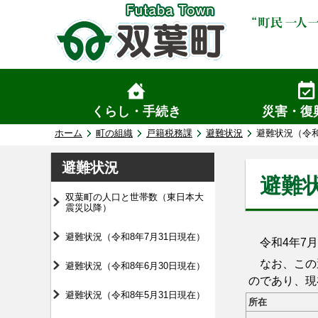
くらし・手続き
災害・復
ホーム
町の組織
戸籍税務課
避難状況
避難状況（令和
避難状況
避難状
双葉町の人口と世帯数（東日本大
震災以降）
避難状況（令和8年7月31日現在）
令和4年7月
なお、この避
避難状況（令和8年6月30日現在）
のであり、現
避難状況（令和8年5月31日現在）
所在