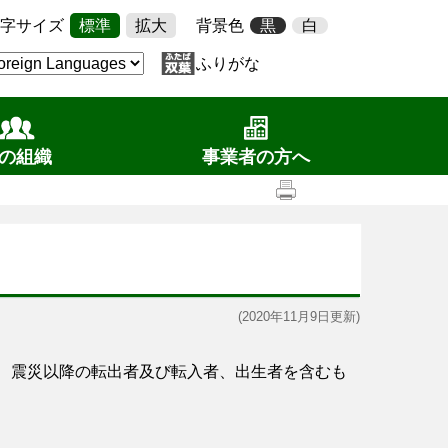
字サイズ
標準
拡大
背景色
黒
白
ふりがな
の組織
事業者の方へ
(2020年11月9日更新)
き、震災以降の転出者及び転入者、出生者を含むも