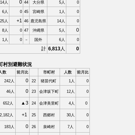
0
14人
44
大分県
5人
0
6人
0
45
宮崎県
1人
0
+1
25人
46
鹿児島県
14人
0
0
8人
0
47
沖縄県
5人
1人
0
－
国外
6人
0
計
6,813
人
0
町村別避難状況
人数
前月比
市町村
人数
前月比
0
242人
22
猪苗代町
1人
0
0
46人
23
会津坂下町
12人
0
▲3
652
人
24
会津美里町
4人
0
+1
2,182人
25
西郷村
30人
0
0
183人
26
泉崎村
7人
0