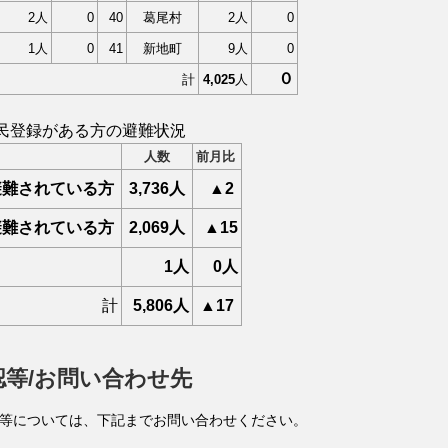
2人
0
40
葛尾村
2人
0
1人
0
41
新地町
9人
0
０
計
4,025
人
民登録がある方の避難状況
人数
前月比
避難されている方
3,736
人
▲2
避難されている方
2,06
9人
▲15
1人
0人
計
5,806人
▲17
認等/お問い合わせ先
等については、下記までお問い合わせください。