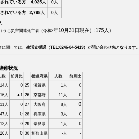
されている方
4,025
人
0人
されている方
2,788
人
0人
人
年10月31日現在）:175人）
人（うち災害関連死亡者（令和2
者に関しては、
生活支援課（TEL:0246-84-5419）が問い合わせ先となります
避難状況
人数
前月比
都道府県
人数
前月比
14人
0
25
滋賀県
1人
0
16人
▲1
26
京都府
11人
0
0
11人
0
27
大阪府
8人
0
247人
28
兵庫県
3人
0
12人
0
29
奈良県
1人
0
0
20人
30
和歌山県
-人
-