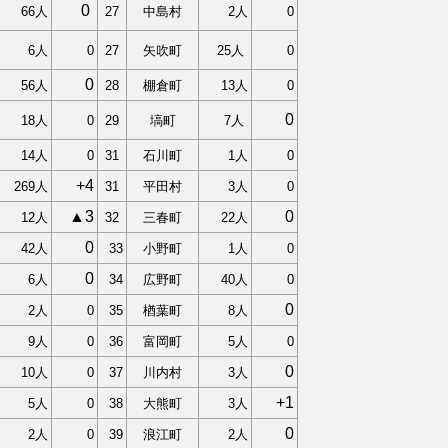
0
66人
27
中島村
2人
0
6人
0
27
矢吹町
25人
0
0
56人
28
棚倉町
13人
0
0
18人
0
29
塙町
7
人
14人
0
31
石川町
1人
0
+4
269人
31
平田村
3人
0
▲3
0
12人
32
三春町
22人
0
42人
33
小野町
1人
0
0
6人
34
広野町
40人
0
0
2人
0
35
楢葉町
8人
9人
0
36
富岡町
5人
0
0
10人
0
37
川内村
3人
+1
5人
0
38
大熊町
3人
0
2人
0
39
浪江町
2人