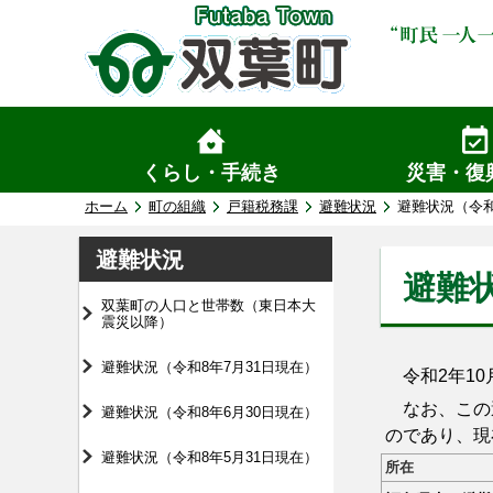
くらし・手続き
災害・復
ホーム
町の組織
戸籍税務課
避難状況
避難状況（令和
避難状況
避難状
双葉町の人口と世帯数（東日本大
震災以降）
避難状況（令和8年7月31日現在）
令和2年10
なお、この避
避難状況（令和8年6月30日現在）
のであり、現
避難状況（令和8年5月31日現在）
所在