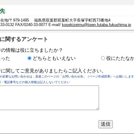
先
在地/〒979-1495 福島県双葉郡双葉町大字長塚字町西73番地4
-33-0132
FAX/0240-33-0077 E-mail/
kosekizeimu@town.futaba.fukushima.jp
に関するアンケート
ジの情報は役に立ちましたか？
立った
どちらともいえない
役にたたな
ジに関してご意見がありましたらご記入ください。
が必要なお問い合わせは，直接このページの「お問い合わせ先」（ページ作成部署）へお願いします
所・電話番号などの個人情報は記入しないでください