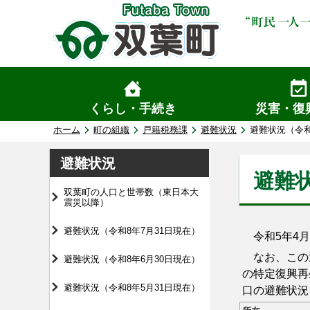
くらし・手続き
災害・復
ホーム
町の組織
戸籍税務課
避難状況
避難状況（令和
避難状況
避難状
双葉町の人口と世帯数（東日本大
震災以降）
避難状況（令和8年7月31日現在）
令和5年4月
なお、この避
避難状況（令和8年6月30日現在）
の特定復興再
避難状況（令和8年5月31日現在）
口の避難状況