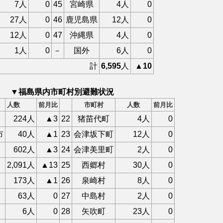
7人
0
45
宮崎県
4人
0
27人
0
46
鹿児島県
12人
0
12人
0
47
沖縄県
4人
0
1人
0
－
国外
6人
0
計
6,595
人
▲10
▼福島県内市町村別避難状況
人数
前月比
市町村
人数
前月比
224人
▲3
22
猪苗代町
4人
0
市
40人
▲1
23
会津坂下町
12人
0
602人
▲3
24
会津美里町
2人
0
2,091人
▲13
25
西郷村
30人
0
173人
▲1
26
泉崎村
8人
0
63人
0
27
中島村
2人
0
6人
0
28
矢吹町
23人
0