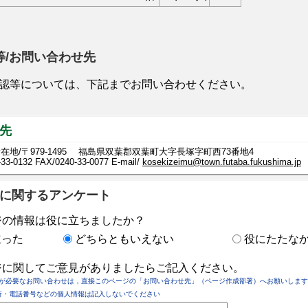
等/お問い合わせ先
認等については、下記までお問い合わせください。
先
在地/〒979-1495 福島県双葉郡双葉町大字長塚字町西73番地4
-33-0132
FAX/0240-33-0077 E-mail/
kosekizeimu@town.futaba.fukushima.jp
に関するアンケート
ジの情報は役に立ちましたか？
立った
どちらともいえない
役にたたな
ジに関してご意見がありましたらご記入ください。
が必要なお問い合わせは，直接このページの「お問い合わせ先」（ページ作成部署）へお願いします
所・電話番号などの個人情報は記入しないでください