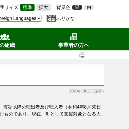
字サイズ
標準
拡大
背景色
黒
白
ふりがな
の組織
事業者の方へ
(2023年5月22日更新)
、震災以降の転出者及び転入者（令和4年8月30日
むものであり、現在、町として支援対象となる人