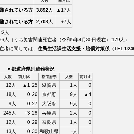
人数
前月比
難されている方
3,892
人
▲17人
難されている方
2,703
人
+7人
:2人
096人（うち災害関連死亡者（令和5年4月30日現在）:
179
人）
亡者に関しては、
住民生活課生活支援・賠償対策係（TEL:0246
▼都道府県別避難状況
人数
前月比
都道府県
人数
前月比
12人
▲1
25
滋賀県
1人
0
18人
0
26
京都府
9人
▲4
9人
0
27
大阪府
9人
0
245人
+3
28
兵庫県
2人
0
12人
0
29
奈良県
1人
0
13人
0
30
和歌山県
-人
-