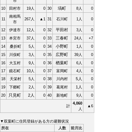
市
塙町
10
田村市
19人
0
30
8人
0
南相馬
11
267人
▲1
31
石川町
1人
0
市
平田村
12
伊達市
12人
0
32
3人
0
三春町
13
本宮市
37人
0
33
24人
+7
小野町
14
桑折町
5人
0
34
1人
0
広野町
15
川俣町
3人
0
35
39人
0
楢葉町
16
大玉村
9人
0
36
6人
0
17
鏡石町
10人
0
37
富岡町
4人
0
5人
18
天栄村
5人
0
38
川内村
0
1人
19
下郷町
2人
0
39
葛尾村
0
只見町
2人
20
0
40
新地町
9人
0
4,060
計
▲6
人
▼双葉町に住民登録がある方の避難状況
所在
人数
前月比