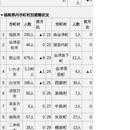
人
▼福島県内市町村別避難状況
前月
前月
市町村
人数
市町村
人数
比
比
1
福島市
245人
▲2
21
南会津町
1人
0
会津若
2
46人
0
22
猪苗代町
1人
0
松市
会津坂下
11人
3
郡山市
679人
▲8
23
0
町
会津美
いわき
2,190
4
▲1
24
4人
▲1
市
人
里町
西郷村
5
白河市
186人
▲1
25
30人
0
須賀川
泉崎村
6
65人
0
26
7人
0
市
喜多方
中島村
7
6人
0
27
2人
0
市
矢吹町
8
相馬市
57人
0
28
27人
0
二本松
棚倉町
9
18人
0
29
13人
0