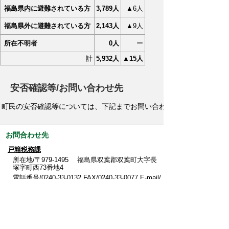
福島県内に避難されている方
3,789人
▲6人
福島県外に避難されている方
2,143人
▲9人
所在不明者
0人
ー
計
5,932人
▲15人
安否確認等/お問い合わせ先
町民の安否確認等については、下記までお問い合わせください。
お問合わせ先
戸籍税務課
所在地/〒979-1495 福島県双葉郡双葉町大字長
塚字町西73番地4
電話番号/
0240-33-0132
FAX/0240-33-0077 E-mail/
kosekizeimu@town.futaba.fukushima.jp
このページに関するアンケート
このページの情報は役に立ちましたか？