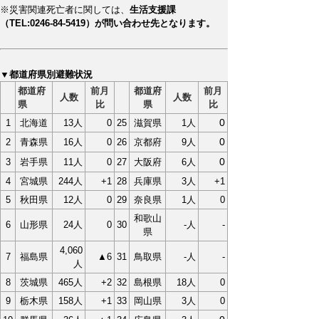
※災害関連死亡者に関しては、
生活支援課
（TEL:0246-84-5419）が問い合わせ先となります。
▼都道府県別避難状況
都道府
前月
都道府
前月
人数
人数
県
比
県
比
0
1
北海道
13人
0
25
滋賀県
1人
0
2
青森県
16人
0
26
京都府
9人
0
3
岩手県
11人
0
27
大阪府
6人
4
宮城県
244人
+1
28
兵庫県
3人
+1
5
秋田県
12人
0
29
奈良県
1人
0
和歌山
6
山形県
24人
0
30
-人
-
県
4,060
7
福島県
▲6
31
鳥取県
-人
-
人
8
茨城県
465人
+2
32
島根県
18人
0
9
栃木県
158人
+1
33
岡山県
3人
0