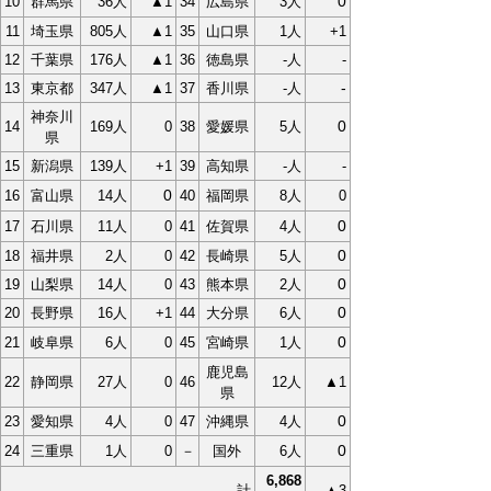
0
10
群馬県
36人
▲1
34
広島県
3人
11
埼玉県
805人
▲1
35
山口県
1人
+1
12
千葉県
176人
▲1
36
徳島県
-人
-
-
13
東京都
347人
▲1
37
香川県
-人
神奈川
0
14
169人
0
38
愛媛県
5人
県
15
新潟県
139人
+1
39
高知県
-人
-
0
16
富山県
14人
40
福岡県
8人
0
0
17
石川県
11人
0
41
佐賀県
4人
0
18
福井県
2人
0
42
長崎県
5人
0
19
山梨県
14人
0
43
熊本県
2人
0
20
長野県
16人
+1
44
大分県
6人
0
21
岐阜県
6人
0
45
宮崎県
1人
鹿児島
22
静岡県
27人
0
46
12人
▲1
県
0
23
愛知県
4人
0
47
沖縄県
4人
0
24
三重県
1人
0
－
国外
6人
6,868
計
▲3