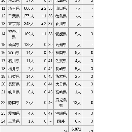
0
10
群馬県
37人
0
34
広島県
3人
11
埼玉県
806人
▲2
35
山口県
-人
-
12
千葉県
177 人
+1
36
徳島県
-人
-
-
13
東京都
348人
▲2
37
香川県
-人
神奈川
0
14
169人
+1
38
愛媛県
5人
県
15
新潟県
138人
0
39
高知県
-人
-
0
16
富山県
14人
40
福岡県
8人
0
0
17
石川県
11人
0
41
佐賀県
4人
0
18
福井県
2人
0
42
長崎県
5人
0
19
山梨県
14人
0
43
熊本県
2人
0
20
長野県
15人
0
44
大分県
6人
0
21
岐阜県
6人
0
45
宮崎県
1人
鹿児島
22
静岡県
27人
0
46
13人
0
県
0
23
愛知県
4人
0
47
沖縄県
4人
0
24
三重県
1人
0
－
国外
6人
6,871
計
▲3