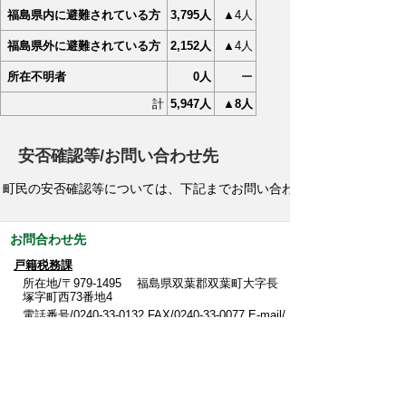
福島県内に避難されている方
3,795人
▲4人
福島県外に避難されている方
2,152人
▲4人
所在不明者
0人
ー
計
5,947人
▲8人
安否確認等/お問い合わせ先
町民の安否確認等については、下記までお問い合わせください。
お問合わせ先
戸籍税務課
所在地/〒979-1495 福島県双葉郡双葉町大字長
塚字町西73番地4
電話番号/
0240-33-0132
FAX/0240-33-0077 E-mail/
kosekizeimu@town.futaba.fukushima.jp
このページに関するアンケート
このページの情報は役に立ちましたか？