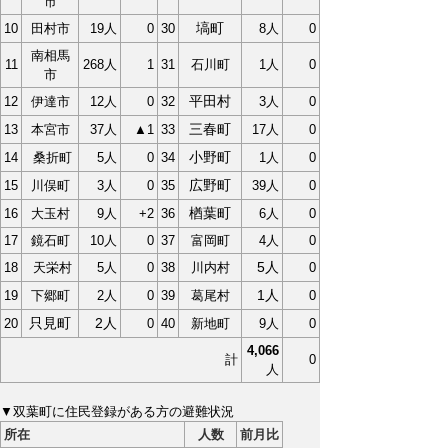
市
塙町
10
田村市
19人
0
30
8人
0
南相馬
11
268人
1
31
石川町
1人
0
市
平田村
12
伊達市
12人
0
32
3人
0
三春町
13
本宮市
37人
▲1
33
17人
0
小野町
14
桑折町
5人
0
34
1人
0
広野町
15
川俣町
3人
0
35
39人
0
楢葉町
16
大玉村
9人
+2
36
6人
0
17
鏡石町
10人
0
37
富岡町
4人
0
5人
18
天栄村
5人
0
38
川内村
0
1人
19
下郷町
2人
0
39
葛尾村
0
只見町
2人
20
0
40
新地町
9人
0
4,066
計
0
人
▼双葉町に住民登録がある方の避難状況
所在
人数
前月比