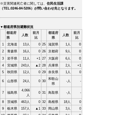
※災害関連死亡者に関しては、
住民生活課
（TEL:0246-84-5206）が問い合わせ先となります。
▼都道府県別避難状況
都道府
前月
都道府
前月
人数
人数
県
比
県
比
0
1
北海道
13人
0
25
滋賀県
1人
0
2
青森県
16人
0
26
京都府
9人
0
3
岩手県
11人
+1
27
大阪府
6人
4
宮城県
243人
▲2
28
兵庫県
2人
+1
5
秋田県
12人
0
29
奈良県
1人
0
和歌山
6
山形県
24人
0
30
-人
-
県
4,066
7
福島県
0
31
鳥取県
-人
-
人
8
茨城県
463人
0
32
島根県
18人
0
9
栃木県
157人
▲1
33
岡山県
3人
0