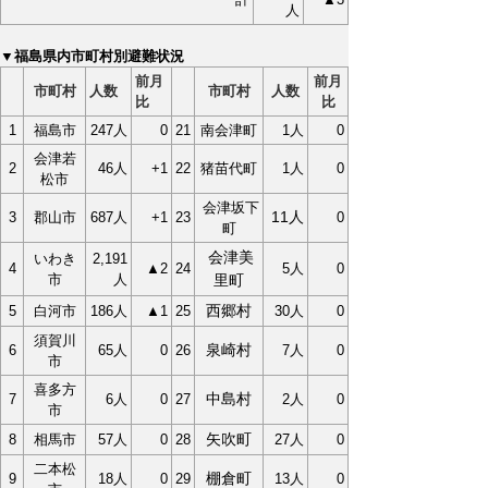
人
▼福島県内市町村別避難状況
前月
前月
市町村
人数
市町村
人数
比
比
1
福島市
247人
0
21
南会津町
1人
0
会津若
2
46人
+1
22
猪苗代町
1人
0
松市
会津坂下
11人
3
郡山市
687人
+1
23
0
町
会津美
いわき
2,191
4
▲2
24
5人
0
市
人
里町
西郷村
5
白河市
186人
▲1
25
30人
0
須賀川
泉崎村
6
65人
0
26
7人
0
市
喜多方
中島村
7
6人
0
27
2人
0
市
矢吹町
8
相馬市
57人
0
28
27人
0
二本松
棚倉町
9
18人
0
29
13人
0