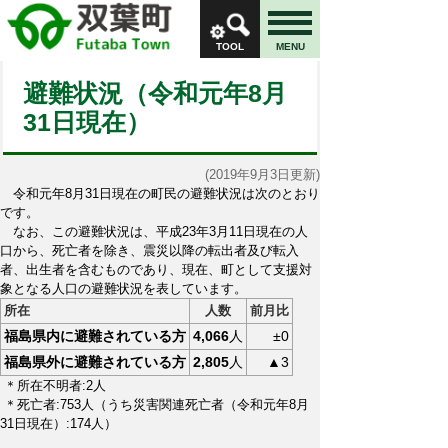
TOOL
MENU
避難状況（令和元年8月
31日現在）
(2019年9月3日更新)
令和元年8月31日現在の町民の避難状況は次のとおり
です。
なお、この避難状況は、平成23年3月11日現在の人
口から、死亡者を除き、震災以降の転出者及び転入
者、出生者を含むものであり、現在、町として支援対
象となる人口の避難状況を表しています。
所在
人数
前月比
福島県内に避難されている方
4,066
人
±0
福島県外に避難されている方
2,805
人
▲3
＊所在不明者:2人
＊死亡者:753人（うち災害関連死亡者（令和元年8月
31日現在）:
174人）