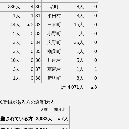
236人
4
30
塙町
8人
0
11人
1
31
平田村
3人
0
44人
▲3
32
三春町
15人
0
5人
0
33
小野町
1人
0
3人
0
34
広野町
35人
0
3人
0
35
楢葉町
1人
0
10人
0
36
川内村
5人
0
3人
0
37
葛尾村
1人
1
1人
0
38
新地町
8人
0
計
4,071
人
▲8
民登録がある方の避難状況
人数
前月比
避難されている方
3,833人
▲7人