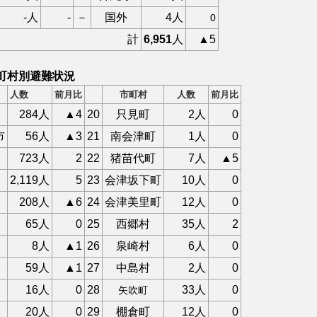
-人
-
－
国外
4人
0
計
6,951
人
▲5
町村別避難状況
人数
前月比
市町村
人数
前月比
284人
▲4
20
只見町
2人
0
市
56人
▲3
21
南会津町
1人
0
723人
2
22
猪苗代町
7人
▲5
2,119人
5
23
会津坂下町
10人
0
208人
▲6
24
会津美里町
12人
0
65人
0
25
西郷村
35人
2
8人
▲1
26
泉崎村
6人
0
59人
▲1
27
中島村
2人
0
16人
0
28
33人
0
矢吹町
20人
0
29
棚倉町
12人
0