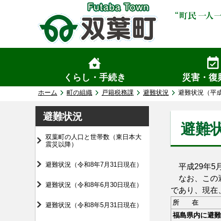
くらし・手続き
災害・復
ホーム
町の組織
戸籍税務課
避難状況
避難状況（平成
避難状況
避難状
双葉町の人口と世帯数（東日本大
震災以降）
避難状況（令和8年7月31日現在）
平成29年5
なお、この避
避難状況（令和8年6月30日現在）
であり、現在
所 在
避難状況（令和8年5月31日現在）
福島県内に避難