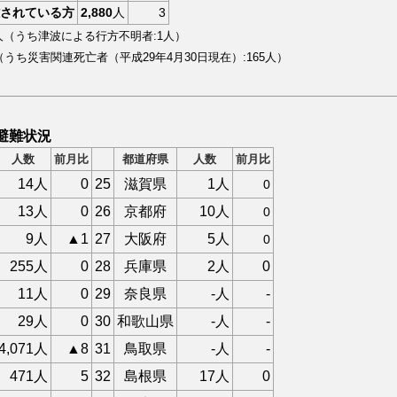
されている方
2,880
人
3
人（うち津波による行方不明者:1人）
（うち災害関連死亡者（平成29年4月30日現在）:
165
人）
避難状況
人数
前月比
都道府県
人数
前月比
14人
0
25
滋賀県
1人
0
13人
0
26
京都府
10人
0
9人
▲1
27
大阪府
5人
0
255人
0
28
兵庫県
2人
0
11人
0
29
奈良県
-人
-
29人
0
30
和歌山県
-人
-
4,071人
▲8
31
鳥取県
-人
-
471人
5
32
島根県
17人
0