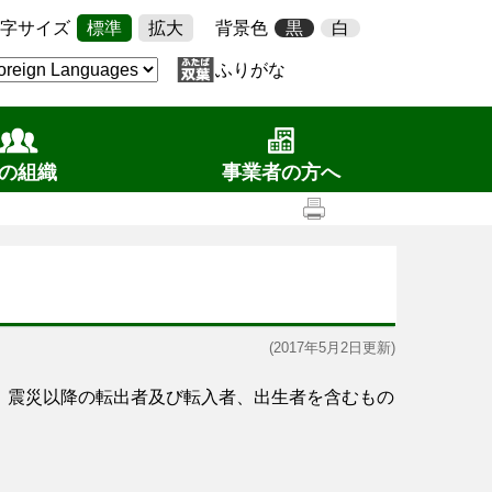
字サイズ
標準
拡大
背景色
黒
白
ふりがな
の組織
事業者の方へ
(2017年5月2日更新)
、震災以降の転出者及び転入者、出生者を含むもの