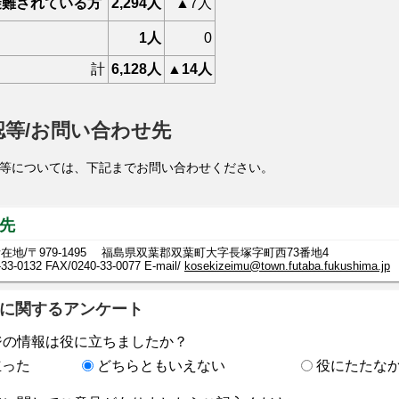
避難されている方
2,294人
▲7人
1人
0
計
6,128人
▲14人
認等/お問い合わせ先
等については、下記までお問い合わせください。
先
在地/〒979-1495 福島県双葉郡双葉町大字長塚字町西73番地4
-33-0132
FAX/0240-33-0077 E-mail/
kosekizeimu@town.futaba.fukushima.jp
に関するアンケート
ジの情報は役に立ちましたか？
立った
どちらともいえない
役にたたな