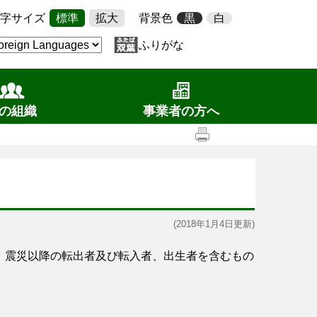
字サイズ
標準
拡大
背景色
黒
白
ふりがな
の組織
事業者の方へ
(2018年1月4日更新)
、震災以降の転出者及び転入者、出生者を含むもの