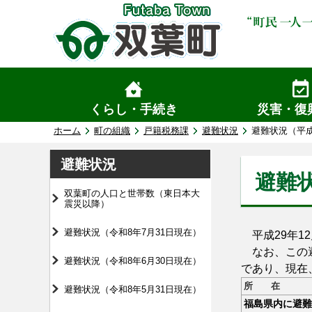
くらし・手続き
災害・復
ホーム
町の組織
戸籍税務課
避難状況
避難状況（平成
避難状況
避難状
双葉町の人口と世帯数（東日本大
震災以降）
避難状況（令和8年7月31日現在）
平成29年1
なお、この避
避難状況（令和8年6月30日現在）
であり、現在
所 在
避難状況（令和8年5月31日現在）
福島県内に避難