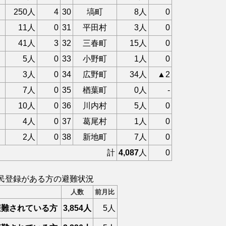
250人
4
30
塙町
8人
0
11人
0
31
平田村
3人
0
41人
3
32
三春町
15人
0
5人
0
33
小野町
1人
0
3人
0
34
広野町
34人
▲2
7人
0
35
楢葉町
0人
-
10人
0
36
川内村
5人
0
4人
0
37
葛尾村
1人
0
2人
0
38
新地町
7人
0
計
4,087
人
0
民登録がある方の避難状況
人数
前月比
避難されている方
3,854人
5人