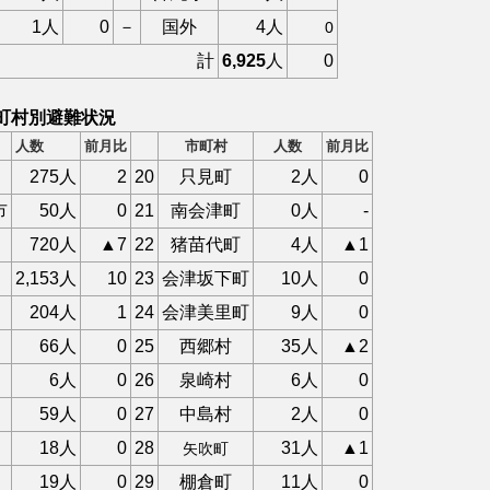
1人
0
－
国外
4人
0
計
6,925
人
0
町村別避難状況
人数
前月比
市町村
人数
前月比
275人
2
20
只見町
2人
0
市
50人
0
21
南会津町
0人
-
720人
▲7
22
猪苗代町
4人
▲1
2,153人
10
23
会津坂下町
10人
0
204人
1
24
会津美里町
9人
0
66人
0
25
西郷村
35人
▲2
6人
0
26
泉崎村
6人
0
59人
0
27
中島村
2人
0
18人
0
28
31人
▲1
矢吹町
19人
0
29
棚倉町
11人
0