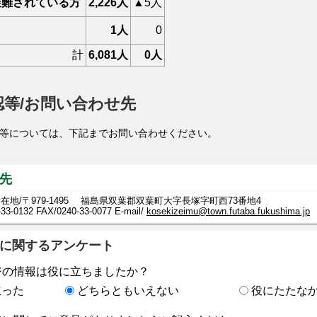
避難されている方
2,226人
▲5人
1人
0
計
6,081人
0人
認等/お問い合わせ先
等については、下記までお問い合わせください。
先
在地/〒979-1495 福島県双葉郡双葉町大字長塚字町西73番地4
-33-0132
FAX/0240-33-0077 E-mail/
kosekizeimu@town.futaba.fukushima.jp
に関するアンケート
ジの情報は役に立ちましたか？
立った
どちらともいえない
役にたたな