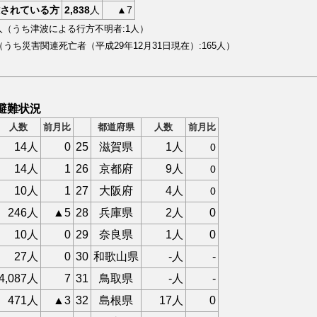
されている方
2,838
人
▲7
人（うち津波による行方不明者:1人）
（うち災害関連死亡者（平成29年12月31日現在）:
165
人）
避難状況
人数
前月比
都道府県
人数
前月比
14人
0
25
滋賀県
1人
0
14人
1
26
京都府
9人
0
10人
1
27
大阪府
4人
0
246人
▲5
28
兵庫県
2人
0
10人
0
29
奈良県
1人
0
27人
0
30
和歌山県
-人
-
4,087人
7
31
鳥取県
-人
-
471人
▲3
32
島根県
17人
0