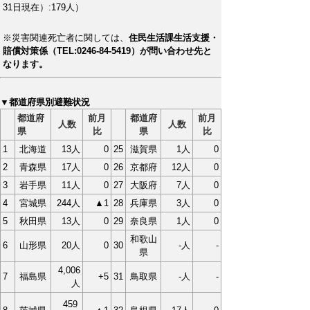
31日現在）:179人）
※災害関連死亡者に関しては、
住民生活課生活支援・
賠償対策係（TEL:0246-84-5419）が問い合わせ先と
なります。
▼都道府県別避難状況
都道府
前月
都道府
前月
人数
人数
県
比
県
比
1
北海道
13人
0
25
滋賀県
1人
0
2
青森県
17人
0
26
京都府
12人
0
3
岩手県
11人
0
27
大阪府
7人
0
4
宮城県
244人
▲1
28
兵庫県
3人
0
5
秋田県
13人
0
29
奈良県
1人
0
和歌山
6
山形県
20人
0
30
-人
-
県
4,006
7
福島県
+5
31
鳥取県
-人
-
人
459