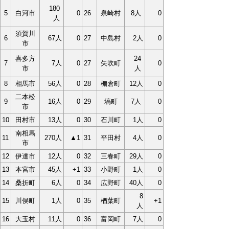
180
5
白河市
0
26
泉崎村
8人
0
人
須賀川
6
67人
0
27
中島村
2人
0
市
喜多方
24
7
7人
0
27
矢吹町
0
市
人
8
相馬市
56人
0
28
棚倉町
12人
0
二本松
9
16人
0
29
塙町
7
人
0
市
10
田村市
13人
0
30
石川町
1人
0
南相馬
11
270人
▲1
31
平田村
4人
0
市
12
伊達市
12人
0
32
三春町
29人
0
13
本宮市
45人
+1
33
小野町
1人
0
14
桑折町
6人
0
34
広野町
40人
0
8
15
川俣町
1人
0
35
楢葉町
+1
人
16
大玉村
11人
0
36
富岡町
7人
0