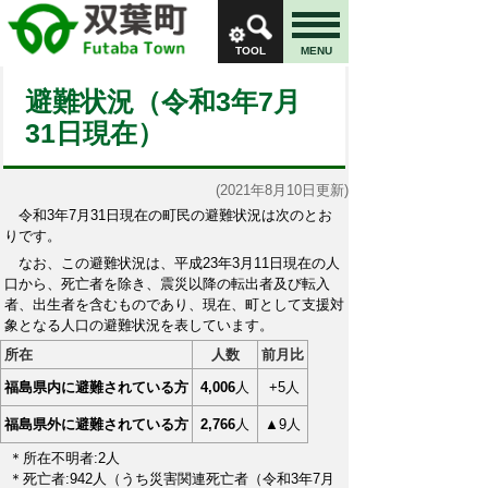
TOOL
MENU
避難状況（令和3年7月
31日現在）
(2021年8月10日更新)
令和3年7月31日現在の町民の避難状況は次のとお
りです。
なお、この避難状況は、平成23年3月11日現在の人
口から、死亡者を除き、震災以降の転出者及び転入
者、出生者を含むものであり、現在、町として支援対
象となる人口の避難状況を表しています。
所在
人数
前月比
福島県内に避難されている方
4,006
人
+5
人
福島県外に避難されている方
2,766
人
▲9人
＊所在不明者:2人
＊死亡者:942人（うち災害関連死亡者（令和3
年7月