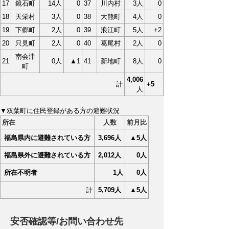
17
鏡石町
14人
0
37
川内村
3人
0
18
天栄村
3人
0
38
大熊町
4人
0
19
下郷町
2人
0
39
浪江町
5人
+2
20
只見町
2人
0
40
葛尾村
2人
0
南会津
21
0人
▲1
41
新地町
8人
0
町
4,006
計
+5
人
▼双葉町に住民登録がある方の避難状況
所在
人数
前月比
福島県内に避難されている方
3,696
人
▲5人
福島県外に避難されている方
2,012
人
0人
所在不明者
1人
0人
計
5,709
人
▲5人
安否確認等/お問い合わせ先