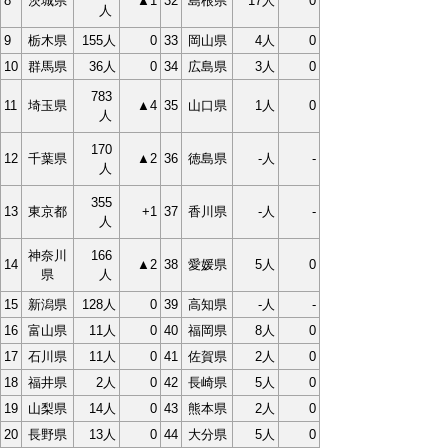
8
茨城県
▲1
32
島根県
17人
0
人
9
栃木県
155人
0
33
岡山県
4人
0
10
群馬県
36人
0
34
広島県
3人
0
783
11
埼玉県
▲4
35
山口県
1人
0
人
170
12
千葉県
▲2
36
徳島県
-人
-
人
355
13
東京都
+1
37
香川県
-人
-
人
神奈川
166
14
▲2
38
愛媛県
5人
0
県
人
15
新潟県
128人
0
39
高知県
-人
-
16
富山県
11人
0
40
福岡県
8人
0
17
石川県
11人
0
41
佐賀県
2人
0
18
福井県
2人
0
42
長崎県
5人
0
19
山梨県
14人
0
43
熊本県
2人
0
20
長野県
13人
0
44
大分県
5人
0