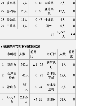
21
岐阜県
7人
0
45
宮崎県
2人
0
鹿児島
22
静岡県
26人
0
46
12人
0
県
23
愛知県
11人
0
47
沖縄県
4人
0
24
三重県
1人
0
－
国外
6人
0
6,772
計
▲4
人
▼福島県内市町村別避難状況
前月
前月
市町村
人数
市町村
人数
比
比
猪苗代
1
福島市
242人
▲1
22
1人
0
町
会津若
会津坂
2
41人
0
23
12人
0
松市
下町
651
会津美
3
郡山市
0
24
3人
0
人
里町
いわき
2,155
4
+4
25
西郷村
31人
0
市
人