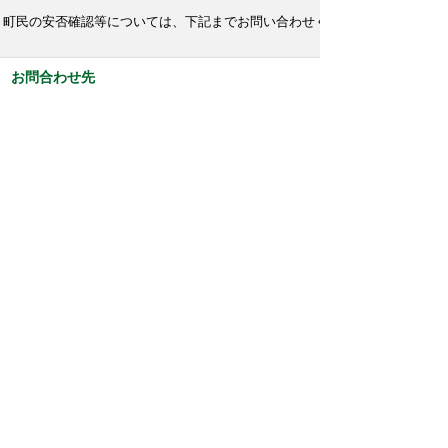
町民の安否確認等については、下記までお問い合わせください。
お問合わせ先
戸籍税務課
所在地/〒979-1495 福島県双葉郡双葉町大字長
塚字町西73番地4
電話番号/
0240-33-0132
FAX/0240-33-0077 E-mail/
kosekizeimu@town.futaba.fukushima.jp
このページに関するアンケート
このページの情報は役に立ちましたか？
役に立
どちらともい
役にたたなか
った
えない
った
このページに関してご意見がありましたらご記入
ください。
（ご注意）回答が必要なお問い合わせは，直接
このページの「お問い合わせ先」（ページ作成部
署）へお願いします（こちらではお受けできませ
ん）。また住所・電話番号などの個人情報は記入
しないでください