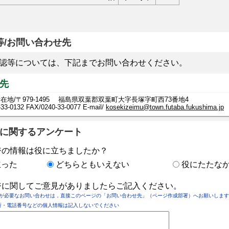
等/お問い合わせ先
認等については、下記までお問い合わせください。
先
在地/〒979-1495 福島県双葉郡双葉町大字長塚字町西73番地4
-33-0132
FAX/0240-33-0077 E-mail/
kosekizeimu@town.futaba.fukushima.jp
に関するアンケート
ジの情報は役に立ちましたか？
立った
どちらともいえない
役にたたな
ジに関してご意見がありましたらご記入ください。
が必要なお問い合わせは，直接このページの「お問い合わせ先」（ページ作成部署）へお願いします
所・電話番号などの個人情報は記入しないでください