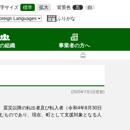
字サイズ
標準
拡大
背景色
黒
白
ふりがな
の組織
事業者の方へ
(2025年7月1日更新)
、震災以降の転出者及び転入者（令和4年8月30日
むものであり、現在、町として支援対象となる人