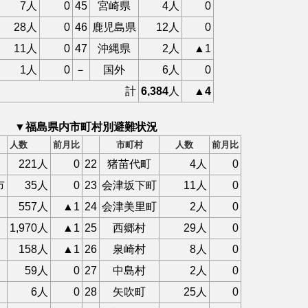
7人
0
45
宮崎県
4人
0
28人
0
46
鹿児島県
12人
0
11人
0
47
沖縄県
2人
▲1
1人
0
－
国外
6人
0
計
6,384
人
▲4
▼福島県内市町村別避難状況
人数
前月比
市町村
人数
前月比
221人
0
22
猪苗代町
4人
0
市
35人
0
23
会津坂下町
11人
0
557人
▲1
24
会津美里町
2人
0
1,970人
▲1
25
西郷村
29人
0
158人
▲1
26
泉崎村
8人
0
59人
0
27
中島村
2人
0
6人
0
28
矢吹町
25人
0