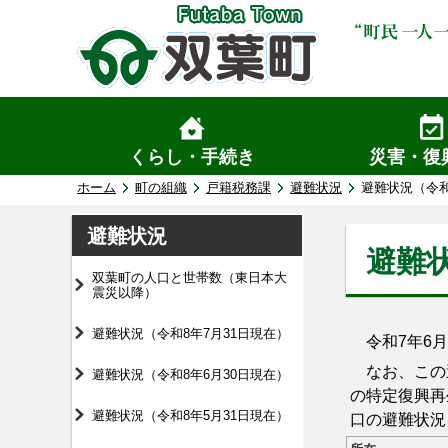
くらし・手続き
災害・復
ホーム
町の組織
戸籍税務課
避難状況
避難状況（令和
避難状況
避難状
双葉町の人口と世帯数（東日本大
震災以降）
避難状況（令和8年7月31日現在）
令和7年6月
なお、この避
避難状況（令和8年6月30日現在）
の特定復興再
避難状況（令和8年5月31日現在）
口の避難状況