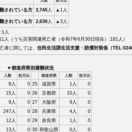
人数
前月比
難されている方
3,745
人
▲1人
難されている方
2,639
人
▲3人
:1人
311人（うち災害関連死亡者（令和7年6月30日現在）:181人）
亡者に関しては、
住民生活課生活支援・賠償対策係（TEL:0246
▼都道府県別避難状況
人数
前月比
都道府県
人数
前月比
8人
0
25
滋賀県
1人
0
15人
0
26
京都府
10人
0
9人
0
27
大阪府
9人
0
247人
0
28
兵庫県
4人
0
12人
0
29
奈良県
1人
0
13人
0
30
和歌山県
0人
0