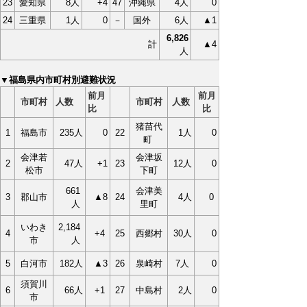
23
愛知県
8人
+4
47
沖縄県
4人
0
24
三重県
1人
0
－
国外
6人
▲1
6,826
計
▲4
人
▼福島県内市町村別避難状況
前月
前月
市町村
人数
市町村
人数
比
比
猪苗代
1
福島市
235人
0
22
1人
0
町
会津若
会津坂
2
47人
+1
23
12人
0
松市
下町
661
会津美
3
郡山市
▲8
24
4人
0
人
里町
いわき
2,184
4
+4
25
西郷村
30人
0
市
人
5
白河市
182人
▲3
26
泉崎村
7人
0
須賀川
6
66人
+1
27
中島村
2人
0
市