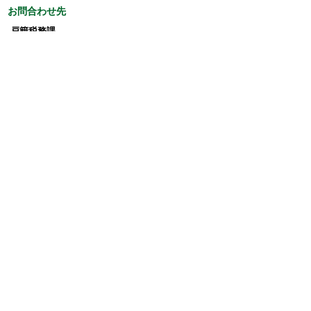
お問合わせ先
戸籍税務課
所在地/〒979-1495 福島県双葉郡双葉町大字長
塚字町西73番地4
電話番号/
0240-33-0132
FAX/0240-33-0077 E-mail/
kosekizeimu@town.futaba.fukushima.jp
このページに関するアンケート
このページの情報は役に立ちましたか？
役に立
どちらともい
役にたたなか
った
えない
った
このページに関してご意見がありましたらご記入
ください。
（ご注意）回答が必要なお問い合わせは，直接
このページの「お問い合わせ先」（ページ作成部
署）へお願いします（こちらではお受けできませ
ん）。また住所・電話番号などの個人情報は記入
しないでください