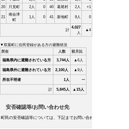
20
只見町
2人
0
40
葛尾村
2人
+1
南会津
21
1人
0
41
新地町
9人
0
町
4,027
計
▲4
人
▼双葉町に住民登録がある方の避難状況
所在
人数
前月比
福島県内に避難されている方
3,744人
▲6
人
福島県外に避難されている方
2,100
人
▲9人
所在不明者
1人
ー
計
5,845人
▲15
人
安否確認等/お問い合わせ先
町民の安否確認等については、下記までお問い合わせください。