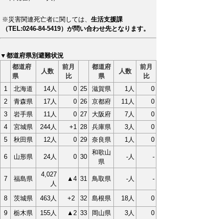
※災害関連死亡者に関しては、
生活支援課
（TEL:0246-84-5419）が問い合わせ先となります。
▼都道府県別避難状況
都道府
前月
都道府
前月
人数
人数
県
比
県
比
1
北海道
14人
0
25
滋賀県
1人
0
2
青森県
17人
0
26
京都府
11人
0
3
岩手県
11人
0
27
大阪府
7人
0
4
宮城県
244人
+1
28
兵庫県
3人
0
5
秋田県
12人
0
29
奈良県
1人
0
和歌山
6
山形県
24人
0
30
-人
-
県
4,027
7
福島県
▲4
31
鳥取県
-人
-
人
8
茨城県
463人
+2
32
島根県
18人
0
9
栃木県
155人
▲2
33
岡山県
3人
0