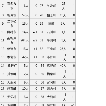
喜多方
26
7
6人
0
27
矢吹町
-1
市
人
8
相馬市
57人
0
28
棚倉町
13人
0
二本松
9
18人
0
29
塙町
8人
0
市
10
田村市
14人
▲1
31
石川町
1人
0
南相馬
11
264人
▲2
31
平田村
3人
0
市
12
伊達市
15人
+1
32
三春町
23人
0
1
13
本宮市
42人
+1
33
小野町
0
人
14
桑折町
5人
0
34
広野町
40人
0
7
15
川俣町
2人
0
35
楢葉町
+1
人
16
大玉村
9人
0
36
富岡町
5人
0
17
鏡石町
10人
0
37
川内村
4人
0
1
18
天栄村
5人
0
38
大熊町
+1
人
19
下郷町
2人
0
39
浪江町
1人
+1