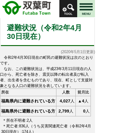
TOOL
MENU
避難状況（令和2年4月
30日現在）
(2020年5月1日更新)
令和2年4月30日現在の町民の避難状況は次のとおり
です。
なお、この避難状況は、平成23年3月11日現在の人
口から、死亡者を除き、震災以降の転出者及び転入
者、出生者を含むものであり、現在、町として支援対
象となる人口の避難状況を表しています。
所在
人数
前月比
福島県内に避難されている方
4,027
人
▲
4
人
福島県外に避難されている方
2,799
人
0
人
＊所在不明者:2人
＊死亡者:836人（うち災害関連死亡者（令和2
年4月
30日現在）:174人）