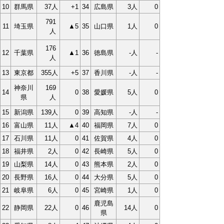
10
群馬県
37人
+1
34
広島県
3人
0
791
11
埼玉県
▲5
35
山口県
1人
0
人
176
12
千葉県
▲1
36
徳島県
-人
-
人
13
東京都
355人
+5
37
香川県
-人
-
神奈川
169
14
0
38
愛媛県
5人
0
県
人
15
新潟県
139人
0
39
高知県
-人
-
16
富山県
11人
▲4
40
福岡県
7人
0
17
石川県
11人
0
41
佐賀県
4人
0
18
福井県
2人
0
42
長崎県
5人
0
19
山梨県
14人
0
43
熊本県
2人
0
20
長野県
16人
0
44
大分県
5人
0
21
岐阜県
6人
0
45
宮崎県
1人
0
鹿児島
22
静岡県
22人
0
46
14人
0
県