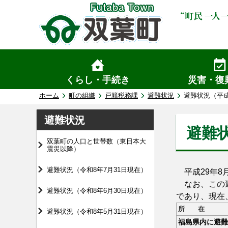
くらし・手続き
災害・復
ホーム
町の組織
戸籍税務課
避難状況
避難状況（平成
避難状況
避難状
双葉町の人口と世帯数（東日本大
震災以降）
避難状況（令和8年7月31日現在）
平成29年8
なお、この避
避難状況（令和8年6月30日現在）
であり、現在
所 在
避難状況（令和8年5月31日現在）
福島県内に避難