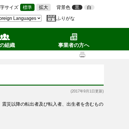
字サイズ
標準
拡大
背景色
黒
白
ふりがな
の組織
事業者の方へ
(2017年9月1日更新)
、震災以降の転出者及び転入者、出生者を含むもの