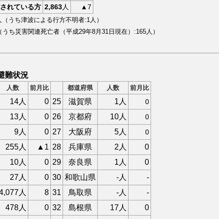
されている方
2,863
人
▲7
人（うち津波による行方不明者:1人）
（うち災害関連死亡者（平成29年8月31日現在）:
165
人）
避難状況
人数
前月比
都道府県
人数
前月比
14人
0
25
滋賀県
1人
0
13人
0
26
京都府
10人
0
9人
0
27
大阪府
5人
0
255人
▲1
28
兵庫県
2人
0
10人
0
29
奈良県
1人
0
27人
0
30
和歌山県
-人
-
4,077人
8
31
鳥取県
-人
-
478人
0
32
島根県
17人
0