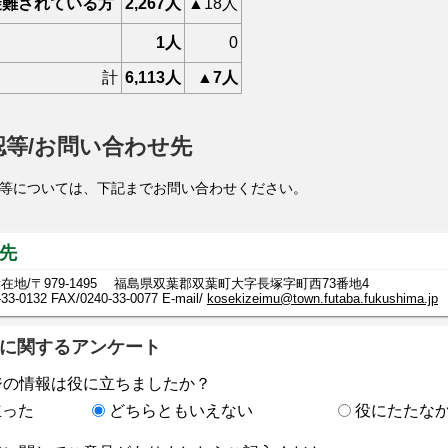
避難されている方
2,267人
▲18人
1人
0
計
6,113人
▲7人
認等/お問い合わせ先
等については、下記までお問い合わせください。
先
在地/〒979-1495 福島県双葉郡双葉町大字長塚字町西73番地4
-33-0132
FAX/0240-33-0077 E-mail/
kosekizeimu@town.futaba.fukushima.jp
に関するアンケート
ジの情報は役に立ちましたか？
立った
どちらともいえない
役にたたな