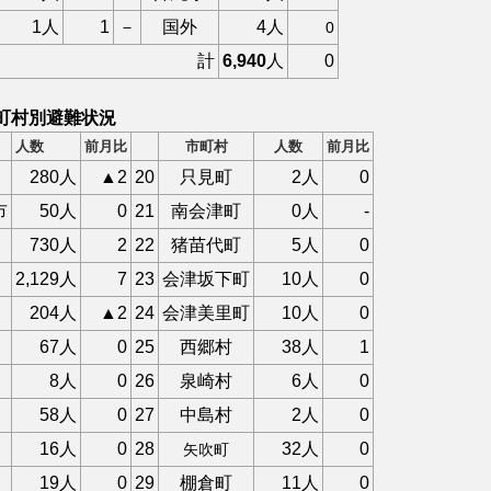
1人
1
－
国外
4人
0
計
6,940
人
0
町村別避難状況
人数
前月比
市町村
人数
前月比
280人
▲2
20
只見町
2人
0
市
50人
0
21
南会津町
0人
-
730人
2
22
猪苗代町
5人
0
2,129人
7
23
会津坂下町
10人
0
204人
▲2
24
会津美里町
10人
0
67人
0
25
西郷村
38人
1
8人
0
26
泉崎村
6人
0
58人
0
27
中島村
2人
0
16人
0
28
32人
0
矢吹町
19人
0
29
棚倉町
11人
0