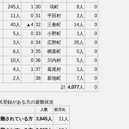
245人
1
30
塙町
8人
0
11人
0
31
平田村
3人
0
40人
▲4
32
三春町
14人
0
5人
0
33
小野町
1人
0
3人
0
34
広野町
35人
0
6人
3
35
楢葉町
0人
0
10人
0
36
川内村
5人
0
4人
1
37
葛尾村
1人
0
2人
38
新地町
7人
0
計
4,077
人
0
民登録がある方の避難状況
人数
前月比
避難されている方
3,845人
11人