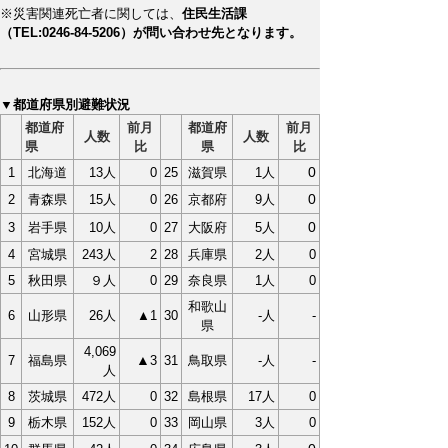
※災害関連死亡者に関しては、
住民生活課
（TEL:0246-84-5206）が問い合わせ先となります。
▼都道府県別避難状況
都道府
前月
都道府
前月
人数
人数
県
比
県
比
0
1
北海道
13人
0
25
滋賀県
1人
0
2
青森県
15人
0
26
京都府
9人
0
3
岩手県
10人
0
27
大阪府
5人
4
宮城県
243人
2
28
兵庫県
2人
0
5
秋田県
９人
0
29
奈良県
1人
0
和歌山
6
山形県
26人
▲1
30
-人
-
県
4,069
▲
7
福島県
3
31
鳥取県
-人
-
人
8
茨城県
472人
0
32
島根県
17人
0
9
栃木県
152人
0
33
岡山県
3人
0