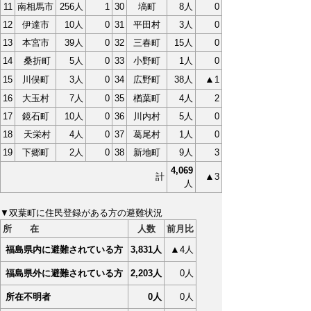
11
南相馬市
256人
1
30
塙町
8人
0
12
伊達市
10人
0
31
平田村
3人
0
13
本宮市
39人
0
32
三春町
15人
0
14
桑折町
5人
0
33
小野町
1人
0
▲
15
川俣町
3人
0
34
広野町
38人
1
16
大玉村
7人
0
35
楢葉町
4人
2
17
鏡石町
10人
0
36
川内村
5人
0
18
天栄村
4人
0
37
葛尾村
1人
0
19
下郷町
2人
0
38
新地町
9人
3
4,069
▲
計
3
人
▼双葉町に住民登録がある方の避難状況
所 在
人数
前月比
▲
福島県内に避難されている方
3,831人
4人
福島県外に避難されている方
2,203人
0人
所在不明者
0人
0人