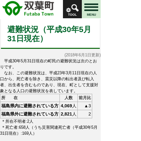
TOOL
MENU
避難状況（平成30年5月
31日現在）
(2018年6月1日更新)
平成30年5月31日現在の町民の避難状況は次のとお
りです。
なお、この避難状況は、平成23年3月11日現在の人
口から、死亡者を除き、震災以降の転出者及び転入
者、出生者を含むものであり、現在、町として支援対
象となる人口の避難状況を表しています。
所 在
人数
前月比
福島県内に避難されている方
4,069
人
▲3
福島県外に避難されている方
2,821
人
2
＊所在不明者:2人
＊死亡者:658人（うち災害関連死亡者（平成30年5月
31日現在）:169人）