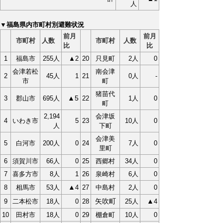
人
▼福島県内市町村別避難状況
前月
前月
市町村
人数
市町村
人数
比
比
1
福島市
255人
▲2
20
只見町
2人
0
会津若松
南会津
2
45人
1
21
0人
-
市
町
猪苗代
▲5
3
郡山市
695人
22
1人
0
町
2,194
会津坂
4
いわき市
5
23
10人
0
人
下町
会津美
5
白河市
200人
0
24
7人
0
里町
6
須賀川市
66人
0
25
西郷村
34人
0
7
喜多方市
8人
1
26
泉崎村
6人
0
▲
8
相馬市
53人
4
27
中島村
2人
0
矢吹町
▲
9
二本松市
18人
0
28
25人
4
10
田村市
18人
0
29
棚倉町
10人
0