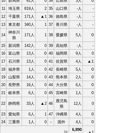
0
10
群馬県
42人
0
34
広島県
3人
11
埼玉県
819人
2
35
山口県
-人
-
▲
12
千葉県
171人
1
36
徳島県
-人
-
-
13
東京都
340人
1
37
香川県
-人
神奈川
0
14
171人
1
38
愛媛県
5人
県
15
新潟県
142人
0
39
高知県
-人
-
0
16
富山県
13人
40
福岡県
9人
0
▲
1
17
石川県
13人
0
41
佐賀県
4人
0
18
福井県
1人
0
42
長崎県
5人
0
19
山梨県
14人
0
43
熊本県
2人
0
20
長野県
16人
0
44
大分県
6人
0
21
岐阜県
6人
0
45
宮崎県
1人
鹿児島
▲
22
静岡県
33人
2
46
12人
0
県
0
23
愛知県
6人
1
47
沖縄県
4人
0
24
三重県
1人
0
－
国外
4人
6,890
計
▲1