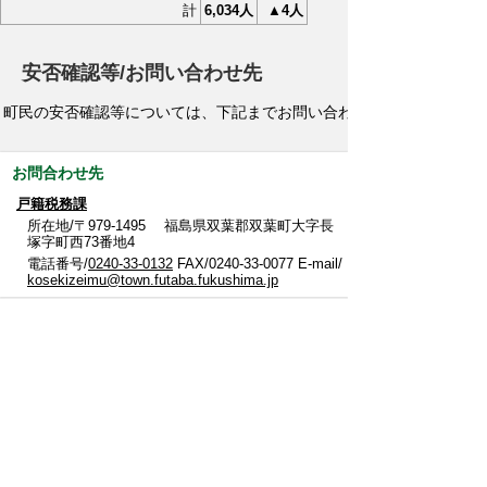
計
6,034人
▲4人
安否確認等/お問い合わせ先
町民の安否確認等については、下記までお問い合わせください。
お問合わせ先
戸籍税務課
所在地/〒979-1495 福島県双葉郡双葉町大字長
塚字町西73番地4
電話番号/
0240-33-0132
FAX/0240-33-0077 E-mail/
kosekizeimu@town.futaba.fukushima.jp
このページに関するアンケート
このページの情報は役に立ちましたか？
役に立
どちらともい
役にたたなか
った
えない
った
このページに関してご意見がありましたらご記入
ください。
（ご注意）回答が必要なお問い合わせは，直接