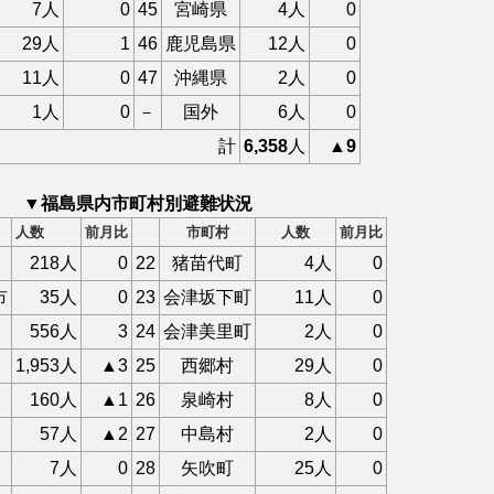
7人
0
45
宮崎県
4人
0
29人
1
46
鹿児島県
12人
0
11人
0
47
沖縄県
2人
0
1人
0
－
国外
6人
0
計
6,358
人
▲9
▼福島県内市町村別避難状況
人数
前月比
市町村
人数
前月比
218人
0
22
猪苗代町
4人
0
市
35人
0
23
会津坂下町
11人
0
556人
3
24
会津美里町
2人
0
1,953人
▲3
25
西郷村
29人
0
160人
▲1
26
泉崎村
8人
0
57人
▲2
27
中島村
2人
0
7人
0
28
矢吹町
25人
0