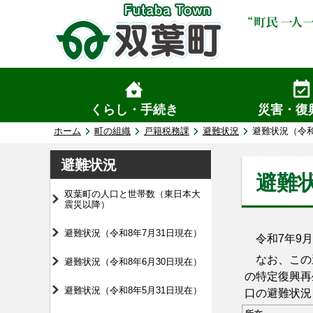
くらし・手続き
災害・復
ホーム
町の組織
戸籍税務課
避難状況
避難状況（令和
避難状況
避難状
双葉町の人口と世帯数（東日本大
震災以降）
避難状況（令和8年7月31日現在）
令和7年9月
なお、この避
避難状況（令和8年6月30日現在）
の特定復興再
避難状況（令和8年5月31日現在）
口の避難状況