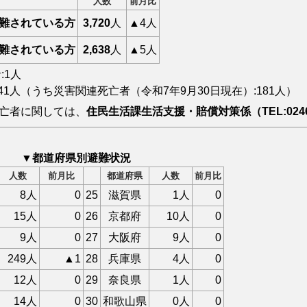
人数
前月比
難されている方
3,720
人
▲4人
難されている方
2,638
人
▲5人
:1人
341人（うち災害関連死亡者（令和7年9月30日現在）:181人）
亡者に関しては、
住民生活課生活支援・賠償対策係（TEL:0246
▼都道府県別避難状況
人数
前月比
都道府県
人数
前月比
8人
0
25
滋賀県
1人
0
15人
0
26
京都府
10人
0
9人
0
27
大阪府
9人
0
249人
▲1
28
兵庫県
4人
0
12人
0
29
奈良県
1人
0
14人
0
30
和歌山県
0人
0