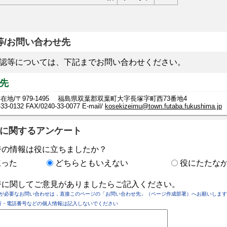
等/お問い合わせ先
認等については、下記までお問い合わせください。
先
在地/〒979-1495 福島県双葉郡双葉町大字長塚字町西73番地4
-33-0132
FAX/0240-33-0077 E-mail/
kosekizeimu@town.futaba.fukushima.jp
に関するアンケート
ジの情報は役に立ちましたか？
立った
どちらともいえない
役にたたな
ジに関してご意見がありましたらご記入ください。
が必要なお問い合わせは，直接このページの「お問い合わせ先」（ページ作成部署）へお願いします
所・電話番号などの個人情報は記入しないでください