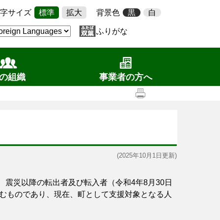
字サイズ
標準
拡大
背景色
黒
白
ふりがな
の組織
事業者の方へ
(2025年10月1日更新)
、震災以降の転出者及び転入者（令和4年8月30日
むものであり、現在、町として支援対象となる人