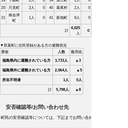
19
下郷町
2人
0
39
浪江町
2人
0
20
只見町
2人
0
40
葛尾村
2人
0
南会津
21
1人
0
41
新地町
9人
0
町
4,025
計
０
人
▼双葉町に住民登録がある方の避難状況
所在
人数
前月比
福島県内に避難されている方
3,733
人
▲3
福島県外に避難されている方
2,064
人
▲5
所在不明者
1人
0人
計
5,798人
▲8
安否確認等/お問い合わせ先
町民の安否確認等については、下記までお問い合わせください。