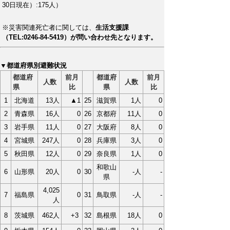
30日現在）:175人）
※災害関連死亡者に関しては、
生活支援課
（TEL:0246-84-5419）が問い合わせ先となります。
▼都道府県別避難状況
都道府
前月
都道府
前月
人数
人数
県
比
県
比
1
北海道
13人
▲1
25
滋賀県
1人
0
2
青森県
16人
0
26
京都府
11人
0
3
岩手県
11人
0
27
大阪府
8人
0
4
宮城県
247人
0
28
兵庫県
3人
0
5
秋田県
12人
0
29
奈良県
1人
0
和歌山
6
山形県
20人
0
30
-人
-
県
4,025
7
福島県
0
31
鳥取県
-人
-
人
8
茨城県
462人
+3
32
島根県
18人
0