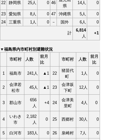
22
静岡県
25人
0
46
14人
0
県
23
愛知県
8人
0
47
沖縄県
5人
0
24
三重県
1人
0
－
国外
6人
0
6,814
計
+1
人
▼福島県内市町村別避難状況
前月
前月
市町村
人数
市町村
人数
比
比
猪苗代
1
福島市
241人
▲1
22
1人
0
町
会津若
会津坂
2
45人
▲1
23
12人
0
松市
下町
656
会津美
3
郡山市
+4
24
4人
0
人
里町
いわき
2,182
4
0
25
西郷村
30人
0
市
人
5
白河市
183人
0
26
泉崎村
7人
0