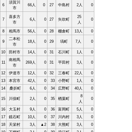
須賀川
6
66人
0
27
中島村
2人
0
市
喜多方
25
7
6人
0
27
矢吹町
0
市
人
8
相馬市
56人
0
28
棚倉町
13人
0
二本松
9
18人
0
29
塙町
7
人
0
市
10
田村市
14人
0
31
石川町
1人
0
南相馬
11
269人
0
31
平田村
3人
0
市
12
伊達市
12人
0
32
三春町
22人
0
13
本宮市
42人
0
33
小野町
1人
0
14
桑折町
6人
0
34
広野町
40人
0
8
15
川俣町
2人
0
35
楢葉町
0
人
16
大玉村
9人
0
36
富岡町
5人
0
17
鏡石町
10人
0
37
川内村
3人
0
18
天栄村
3人
▲2
38
大熊町
3人
0