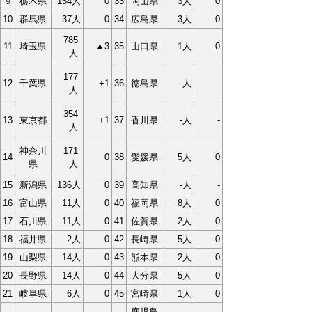
9
栃木県
154人
0
33
岡山県
3人
0
10
群馬県
37人
0
34
広島県
3人
0
785
11
埼玉県
▲3
35
山口県
1人
0
人
177
12
千葉県
+1
36
徳島県
-人
-
人
354
13
東京都
+1
37
香川県
-人
-
人
神奈川
171
14
0
38
愛媛県
5人
0
県
人
15
新潟県
136人
0
39
高知県
-人
-
16
富山県
11人
0
40
福岡県
8人
0
17
石川県
11人
0
41
佐賀県
2人
0
18
福井県
2人
0
42
長崎県
5人
0
19
山梨県
14人
0
43
熊本県
2人
0
20
長野県
14人
0
44
大分県
5人
0
21
岐阜県
6人
0
45
宮崎県
1人
0
鹿児島