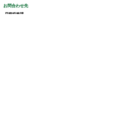
お問合わせ先
戸籍税務課
所在地/〒979-1495 福島県双葉郡双葉町大字長
塚字町西73番地4
電話番号/
0240-33-0132
FAX/0240-33-0077 E-mail/
kosekizeimu@town.futaba.fukushima.jp
このページに関するアンケート
このページの情報は役に立ちましたか？
役に立
どちらともい
役にたたなか
った
えない
った
このページに関してご意見がありましたらご記入
ください。
（ご注意）回答が必要なお問い合わせは，直接
このページの「お問い合わせ先」（ページ作成部
署）へお願いします（こちらではお受けできませ
ん）。また住所・電話番号などの個人情報は記入
しないでください