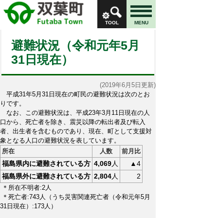
TOOL
MENU
避難状況（令和元年5月
31日現在）
(2019年6月5日更新)
平成31年5月31日現在の町民の避難状況は次のとお
りです。
なお、この避難状況は、平成23年3月11日現在の人
口から、死亡者を除き、震災以降の転出者及び転入
者、出生者を含むものであり、現在、町として支援対
象となる人口の避難状況を表しています。
所在
人数
前月比
福島県内に避難されている方
4,069
人
▲4
福島県外に避難されている方
2,804
人
2
＊所在不明者:2人
＊死亡者:743人（うち災害関連死亡者（令和元年5月
31日現在）:
173人）