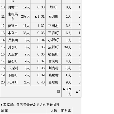
市
塙町
10
田村市
19人
0
30
8人
1
南相馬
11
267人
▲1
31
石川町
1人
0
市
平田村
12
伊達市
11人
1
32
3人
0
三春町
13
本宮市
38人
0
33
16人
1
小野町
14
桑折町
5人
0
34
1人
0
広野町
15
川俣町
3人
0
35
39人
0
楢葉町
16
大玉村
7人
0
36
7人
0
17
鏡石町
9人
0
37
富岡町
4人
0
5人
18
天栄村
5人
0
38
川内村
0
1人
19
下郷町
2人
0
39
葛尾村
0
只見町
2人
20
0
40
新地町
9人
0
4,069
計
▲4
人
▼双葉町に住民登録がある方の避難状況
所在
人数
前月比