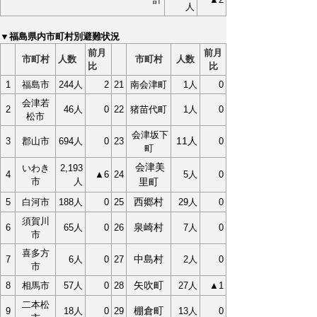
人
▼福島県内市町村別避難状況
前月
前月
市町村
人数
市町村
人数
比
比
1
福島市
244人
2
21
南会津町
1人
0
会津若
2
46人
0
22
猪苗代町
1人
0
松市
会津坂下
11人
3
郡山市
694人
0
23
0
町
会津美
いわき
2,193
4
▲6
24
5人
0
市
人
里町
西郷村
5
白河市
188人
0
25
29人
0
須賀川
泉崎村
6
65人
0
26
7人
0
市
喜多方
中島村
7
6人
0
27
2人
0
市
矢吹町
8
相馬市
57人
0
28
27人
▲1
二本松
棚倉町
9
18人
0
29
13人
0